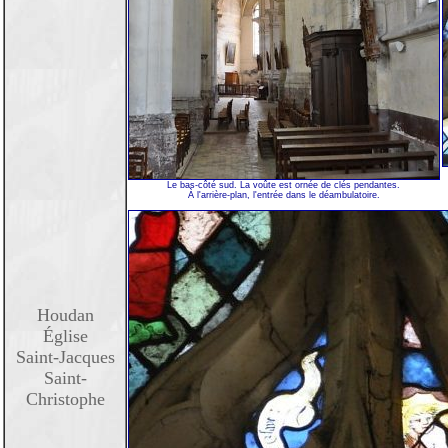
Le bas-côté sud. La voûte est ornée de clés pendantes.
À l'arrière-plan, l'entrée dans le déambulatoire.
Houdan
Église
Saint-Jacques
Saint-
Christophe