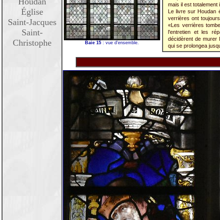
Houdan
mais il est totalement il
Église
Le livre sur Houdan éd
verrières ont toujour
Saint-Jacques
«Les verrières tombe
Saint-
l'entretien et les r
décidèrent de murer l
Christophe
Baie 15
: vue d'ensemble.
qui se prolongea jusqu