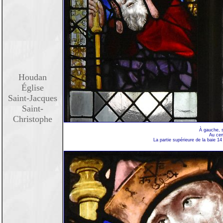
Houdan
Église
Saint-Jacques
Saint-
Christophe
À gauche, s
Au cen
La partie supérieure de la baie 1