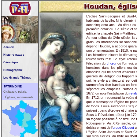
L'église Saint-Jacques et Saint-
habitants de la ville. Ni le clergé
cent cinquante ans... Au début du 
première datait du XIe siècle et se
édifice, la chapelle Saint-Matthieu
Au tout début du XVIe siècle, la
grain, les marchands se sont enri
dépend Houdan, a accordé quarante
Accueil
son ornementation. En 1510, le pa
Les historiens situent le démarra
Histoire navale
l'ouest vers l'est. Le style ret
Céramique
l'élévation du
chœur
où l'on voit 
humaines dans les piliers est d
Bibliographie
chapelles qui ne seront d'ailleur
guerres de Religion qui frappent 
Les Grands Thèmes
soit, le style architectural est c
surmontées d'un bandeau en forte 
PATRIMOINE
séparant les chapelles. Notons 
Châteaux, palais,
1672, on note l'installation du
retab
Églises, monuments
En 1712, on reconstruit la voûte d
que le transept de l'église ne po
de fonds. Louis-Alexandre Clicq
suivent : banc d'œuvre et chaire à
Sous la Révolution, début juin 179
sa façade possède à ce titre une t
Robespierre. Au XIXe siècle, o
délaissement de l'
orgue Clicquot
qu
L'église Saint-Jacques et Saint-C
sur trois siècles, du XVIe au XVIII