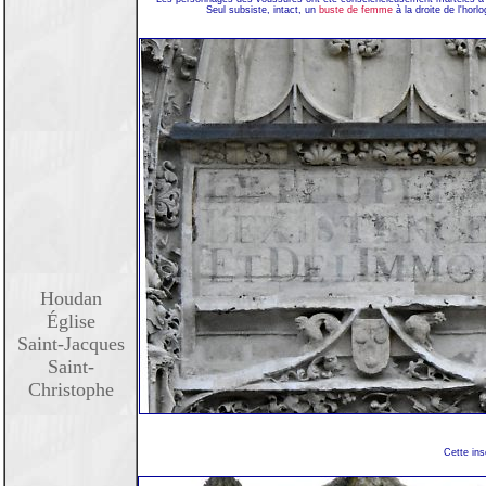
Seul subsiste, intact, un
buste de femme
à la droite de l'horlo
Houdan
Église
Saint-Jacques
Saint-
Christophe
Cette ins