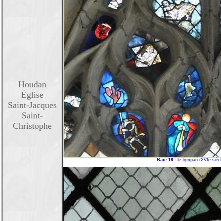
Houdan
Église
Saint-Jacques
Saint-
Christophe
Baie 19
: le tympan (XVIe siècl