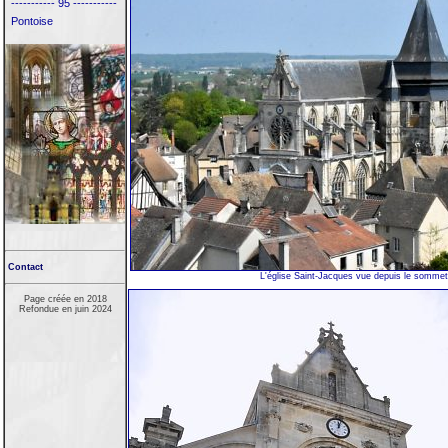
----------- 95 -----------
Pontoise
Contact
L'église Saint-Jacques vue depuis le sommet
Page créée en 2018
Refondue en juin 2024