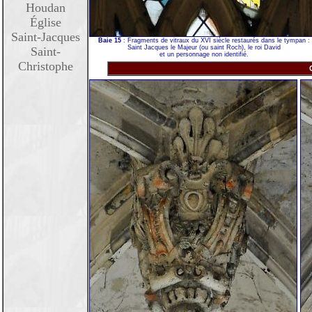
Houdan
Église
Saint-Jacques
Baie 15
: Fragments de vitraux du XVI siècle restaurés dans le tympan :
Saint Jacques le Majeur (ou saint Roch), le roi David
Saint-
et un personnage non identifié.
Christophe