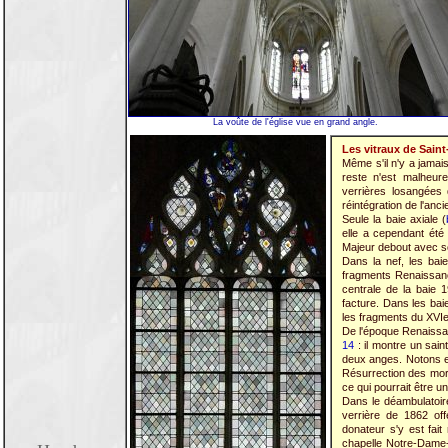
La voûte de l'église vue en grand angle.
Les vitraux de Sain
Même s'il n'y a jamai
reste n'est malheur
verrières losangées
réintégration de l'an
Seule la baie axiale (
elle a cependant été
Majeur debout avec s
Dans la nef, les ba
fragments Renaissanc
centrale de la baie 1
facture. Dans les ba
les fragments du XVIe 
De l'époque Renaissanc
14
: il montre un sai
deux anges. Notons e
Résurrection des mort
ce qui pourrait être u
Dans le déambulatoir
verrière de 1862 of
donateur s'y est fait
chapelle Notre-Dame-d