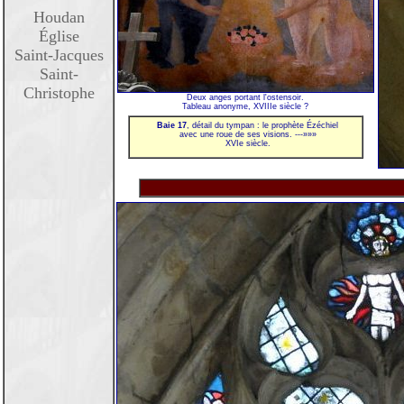
Houdan
Église
Saint-Jacques
Saint-
Christophe
Deux anges portant l'ostensoir.
Tableau anonyme, XVIIIe siècle ?
Baie 17
, détail du tympan : le prophète Ézéchiel
avec une roue de ses visions. ---»»»
XVIe siècle.