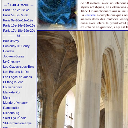
de 50 mètres, avec un intérieur a
— ÎLE-DE-FRANCE —
styles artistiques, ses élévation
Paris 1er-2e-3e-4e
1672. On mentionnera aussi une f
Paris 5e-6e-7e-8e
La
verrière
a compté quelques œuvr
insérés dans des matrices losan
Paris 9e-10e-11e-12e
aussi avec intérêt le grand vitrai
Paris 13e-14e-15e-16e
ex voto de sa guérison, il s'y est f
Paris 17e-18e-19e-20e
----------- 78 -----------
Bois-d’Arcy
Fontenay-le-Fleury
Houdan
Jouy-en-Josas
Le Chesnay
Les Clayes-sous-Bois
Les Essarts-le-Roi
Les Loges-en-Josas
L’Étang-la-Ville
Louveciennes
Marly-le-Roi
Mere
Montfort-l’Amaury
Rambouillet
Richebourg
Saint-Cyr-l’École
St-Germain-en-Laye