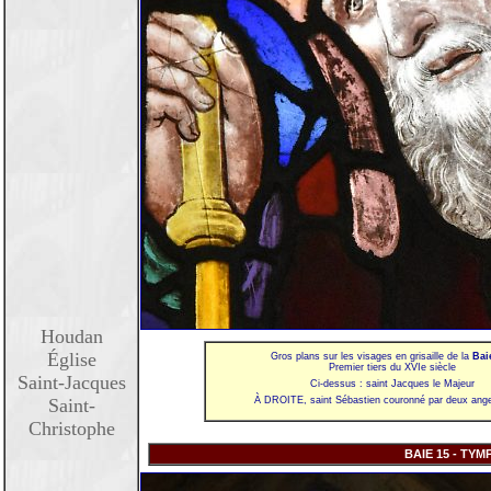
Houdan
Église
Gros plans sur les visages en grisaille de la
Bai
Premier tiers du XVIe siècle
Saint-Jacques
Ci-dessus : saint Jacques le Majeur
Saint-
À DROITE, saint Sébastien couronné par deux ange
Christophe
BAIE 15 - TY