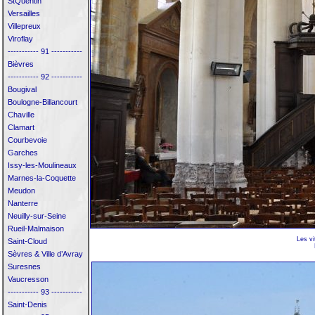
StQuentin
Versailles
Villepreux
Viroflay
----------- 91 -----------
Bièvres
----------- 92 -----------
Bougival
Boulogne-Billancourt
Chaville
Clamart
Courbevoie
Garches
Issy-les-Moulineaux
Marnes-la-Coquette
Meudon
Nanterre
Neuilly-sur-Seine
Rueil-Malmaison
Les vi
Saint-Cloud
Sèvres & Ville d’Avray
Suresnes
Vaucresson
----------- 93 -----------
Saint-Denis