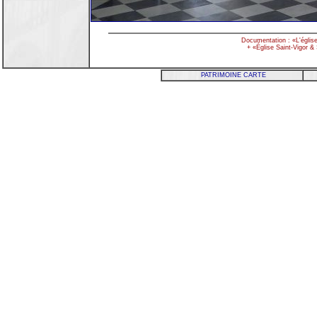
Documentation : «L'église
+ «Église Saint-Vigor &
PATRIMOINE CARTE