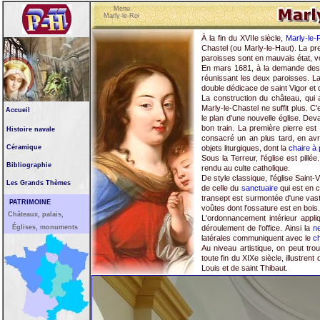
Menu
Marly-le-Roi
À la fin du XVIIe siècle,
Marly-le-
Chastel (ou Marly-le-Haut). La pr
paroisses sont en mauvais état, v
En mars 1681, à la demande des h
réunissant les deux paroisses. La 
double dédicace de saint Vigor et 
La construction du château, qui a
Marly-le-Chastel ne suffit plus. 
Accueil
le plan d'une nouvelle église. De
bon train. La première pierre est
Histoire navale
consacré un an plus tard, en avr
Céramique
objets liturgiques, dont la
chaire à
Sous la Terreur, l'église est pillé
Bibliographie
rendu au culte catholique.
De style classique, l'église Saint-
Les Grands Thèmes
de celle du
sanctuaire
qui est en c
transept est surmontée d'une vast
PATRIMOINE
voûtes dont l'ossature est en bois.
Châteaux, palais,
L'ordonnancement intérieur appli
Églises, monuments
déroulement de l'office. Ainsi la
ne
latérales communiquent avec le
c
Au niveau artistique, on peut tro
toute fin du XIXe siècle, illustre
Louis et de saint Thibaut.