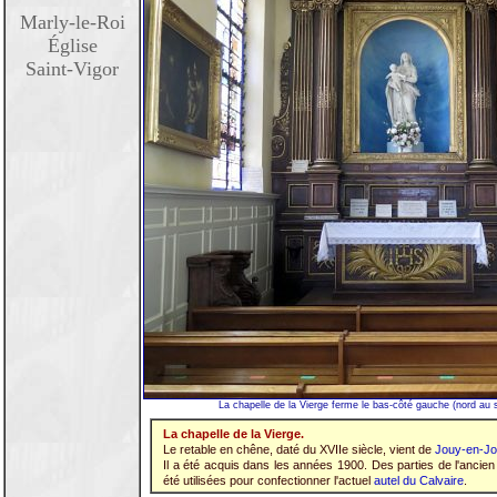
Marly-le-Roi
Église
Saint-Vigor
La chapelle de la Vierge ferme le bas-côté gauche (nord au se
La chapelle de la Vierge.
Le retable en chêne, daté du XVIIe siècle, vient de
Jouy-en-J
Il a été acquis dans les années 1900. Des parties de l'ancien 
été utilisées pour confectionner l'actuel
autel du Calvaire
.