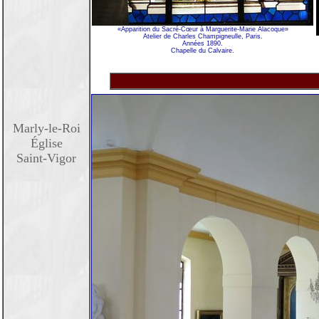
«Apparition du Sacré-Cœur à Marguerite-Marie Alacoque»
Atelier de Charles Champigneulle, Paris.
Années 1890.
Chapelle du Calvaire.
Marly-le-Roi
Église
Saint-Vigor