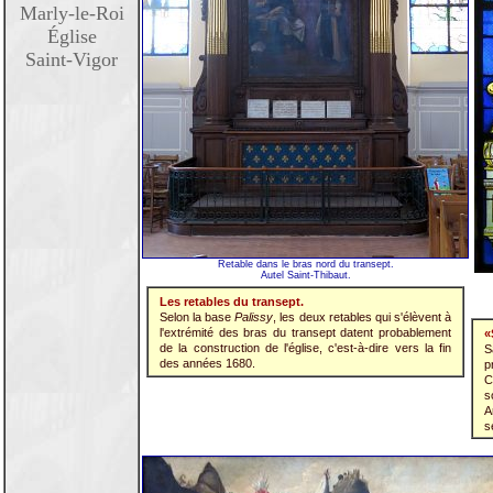
Marly-le-Roi
Église
Saint-Vigor
Retable dans le bras nord du transept.
Autel Saint-Thibaut.
Les retables du transept.
Selon la base
Palissy
, les deux retables qui s'élèvent à
l'extrémité des bras du transept datent probablement
«
de la construction de l'église, c'est-à-dire vers la fin
S
des années 1680.
p
C
s
A
s