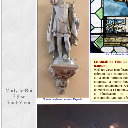
Oculus dans le br
Le vitrail de l'ocul
transept.
Voilà un vitrail bien étra
élément d'architecture iso
On a ici un morceau d'e
chapiteau à thème flor
second entablement. Afin 
Marly-le-Roi
de verriers a-t-il monna
la réutilisation de
Église
entreposés dans ses ré
Statue moderne de saint Expedit.
Saint-Vigor