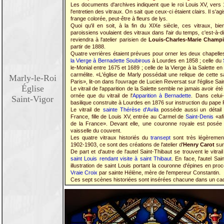
Les documents d'archives indiquent que le roi Louis XV, vers 1
l'entretien des vitraux. On sait que ceux-ci étaient clairs. Il s
frange colorée, peut-être à fleurs de lys.
Quoi qu'il en soit, à la fin du XIXe siècle, ces vitraux, 
paroissiens voulaient des vitraux dans l'air du temps, c'est-à-d
reviendra à l'atelier parisien de
Louis-Charles-Marie Champi
partir de 1888.
Quatre verrières étaient prévues pour orner les deux chapelles l
la Vierge à Bernadette Soubirous
à Lourdes en 1858 ; celle du
le-Monial entre 1675 et 1689 ; celle de la Vierge à la Salette 
carmélite. «L'église de Marly possédait une relique de cette s
Marly-le-Roi
Paris», lit-on dans l'ouvrage de Lucien Reversat sur l'église Sain
Église
Le vitrail de l'apparition de la Salette semble ne jamais avoir été 
ornée que du vitrail de l'
Apparition à Bernadette
. Dans celui-
Saint-Vigor
basilique construite à Lourdes en 1876 sur instruction du pape 
Le vitrail de
sainte Thérèse d'Avila
possède aussi un détail in
France, fille de Louis XV, entrée au Carmel de
Saint-Denis
«afi
de la France». Devant elle, une couronne royale est posée 
vaisselle du couvent.
Les quatre vitraux historiés du
transept
sont très légèremen
1902-1903, ce sont des créations de l'atelier d'
Henry Carot
sur
De part et d'autre de l'autel Saint-Thibaut se trouvent le vitrai
saint Louis rendant visite à saint Thibaut
. En face, l'autel Sa
illustration de saint Louis portant la couronne d'épines en proc
Vraie Croix
par sainte Hélène, mère de l'empereur Constantin.
Ces sept scènes historiées sont insérées chacune dans un cadre 