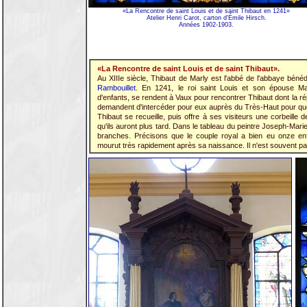
«La Rencontre de saint Louis et de saint Thibaut en 1241»
Atelier Henri Carot, carton d'Émile Hirsch.
Années 1902-1903.
«La Rencontre de saint Louis et de saint Thibaut».
Au XIIIe siècle, Thibaut de Marly est l'abbé de l'abbaye bén
Rambouillet
. En 1241, le roi saint Louis et son épouse Ma
d'enfants, se rendent à Vaux pour rencontrer Thibaut dont la réput
demandent d'intercéder pour eux auprès du Très-Haut pour que
Thibaut se recueille, puis offre à ses visiteurs une corbeille 
qu'ils auront plus tard. Dans le tableau du peintre Joseph-Mari
branches. Précisons que le couple royal a bien eu onze enfa
mourut très rapidement après sa naissance. Il n'est souvent p