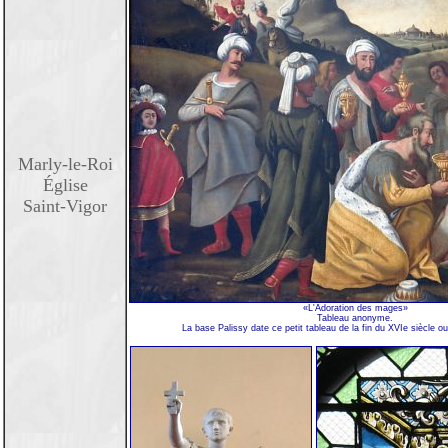
Marly-le-Roi
Église
Saint-Vigor
«L'Adoration des mages»
Tableau anonyme.
La base Palissy date ce petit tableau de la fin du XVIe siècle o