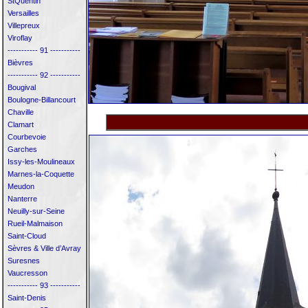
StQuentin
Versailles
Villepreux
Viroflay
----------- 91 -----------
Bièvres
----------- 92 -----------
Bougival
Boulogne-Billancourt
Chaville
Clamart
Courbevoie
Garches
Issy-les-Moulineaux
Marnes-la-Coquette
Meudon
Nanterre
Neuilly-sur-Seine
Rueil-Malmaison
Saint-Cloud
Sèvres & Ville d’Avray
Suresnes
Vaucresson
----------- 93 -----------
Saint-Denis