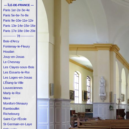
— ÎLE-DE-FRANCE —
Paris 1er-2e-3e-4e
Paris 5e-6e-7e-8e
Paris 9e-10e-11e-12e
Paris 13e-14e-15e-16e
Paris 17e-18e-19e-20e
----------- 78 -----------
Bois-d’Arcy
Fontenay-le-Fleury
Houdan
Jouy-en-Josas
Le Chesnay
Les Clayes-sous-Bois
Les Essarts-le-Roi
Les Loges-en-Josas
L’Étang-la-Ville
Louveciennes
Marly-le-Roi
Mere
Montfort-l’Amaury
Rambouillet
Richebourg
Saint-Cyr-l’École
St-Germain-en-Laye