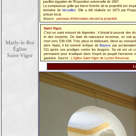
pavillon égyptien de l'Exposition universelle de 1867.
La somptueuse grille qui barre l'entrée de la propriété est insp
domaine de
Versailles
. Elle a été réalisée en 1873 par Poupa
artisan local.
Source
:
panneau d'information devant la propriété.
Saint Vigor.
C'est un saint entouré de légendes : il brisait le pouvoir des d
et des serpents. De date de naissance inconnue, on sait qu'
mort vers 536-538. Très pieux et obéissant, élevé au monast
Marly-le-Roi
père Vaast, il fut nommé évêque de
Bayeux
par acclamation
Église
511 après ses prodiges contre les dragons. Sa vie est un 
permanent pour éradiquer dans l'esprit du peuple l'ancienne re
Saint-Vigor
gauloise.
Source
:
L'église Saint-Vigor
de Lucien Reversat.
L