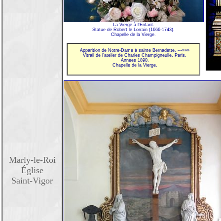
La Vierge à l'Enfant.
Statue de Robert le Lorrain (1666-1743).
Chapelle de la Vierge.
Apparition de Notre-Dame à sainte Bernadette. ---»»»
Vitrail de l'atelier de Charles Champigneulle, Paris.
Années 1890.
Chapelle de la Vierge.
Marly-le-Roi
Église
Saint-Vigor