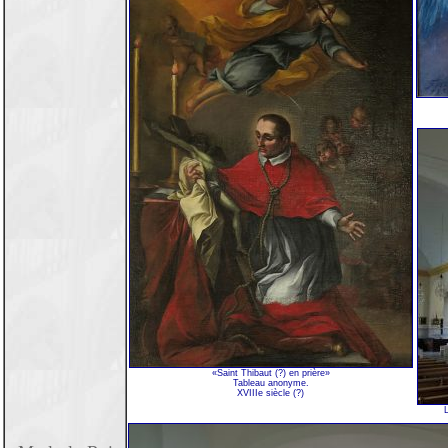
«Saint Thibaut (?) en prière»
Tableau anonyme.
XVIIIe siècle (?)
L