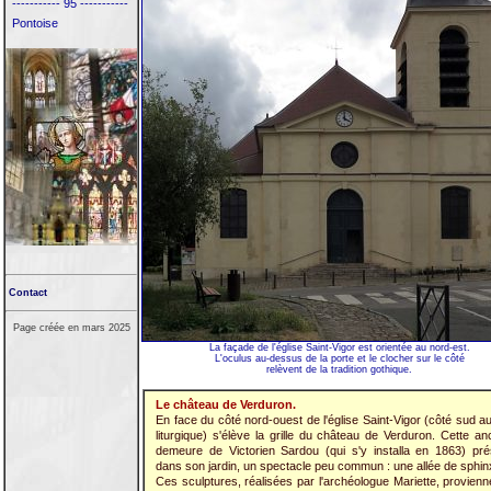
----------- 95 -----------
Pontoise
Contact
Page créée en mars 2025
La façade de l'église Saint-Vigor est orientée au nord-est.
L'oculus au-dessus de la porte et le clocher sur le côté
relèvent de la tradition gothique.
Le château de Verduron.
En face du côté nord-ouest de l'église Saint-Vigor (côté sud a
liturgique) s'élève la grille du château de Verduron. Cette an
demeure de Victorien Sardou (qui s'y installa en 1863) pré
dans son jardin, un spectacle peu commun : une allée de sphin
Ces sculptures, réalisées par l'archéologue Mariette, provienn