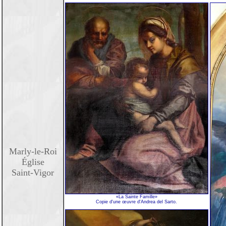
Marly-le-Roi
Église
Saint-Vigor
«La Sainte Famille»
Copie d'une œuvre d'Andrea del Sarto.