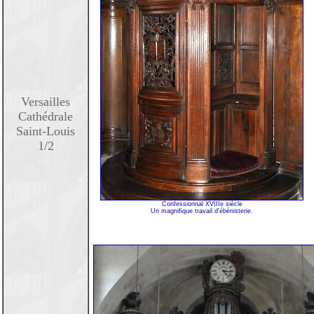
Versailles
Cathédrale
Saint-Louis
1/2
Confessionnal XVIIIe siècle
Un magnifique travail d'ébénisterie.