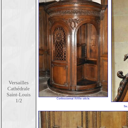
Versailles
Cathédrale
Saint-Louis
Confessionnal XVIIIe siècle.
1/2
Sa 