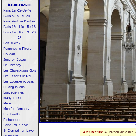
— ÎLE-DE-FRANCE —
Paris 1er-2e-3e-4e
Paris 5e-6e-7e-8e
Paris 9e-10e-11e-12e
Paris 13e-14e-15e-16e
Paris 17e-18e-19e-20e
----------- 78 -----------
Bois-d’Arcy
Fontenay-le-Fleury
Houdan
Jouy-en-Josas
Le Chesnay
Les Clayes-sous-Bois
Les Essarts-le-Roi
Les Loges-en-Josas
L’Étang-la-Ville
Louveciennes
Marly-le-Roi
Mere
Montfort-l’Amaury
Rambouillet
Richebourg
L
Saint-Cyr-l’École
St-Germain-en-Laye
Architecture
. Au niveau de la nef, 