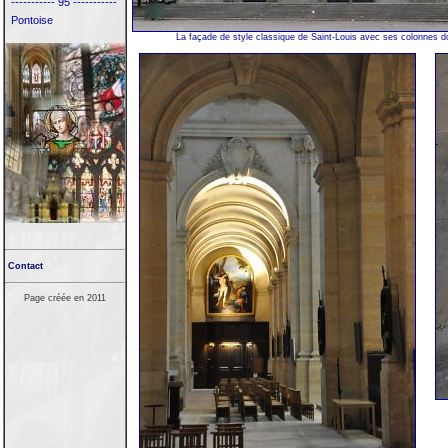
----------- 95 -----------
Pontoise
La façade de style classique de Saint-Louis avec ses colonnes do
Contact
Page créée en 2011