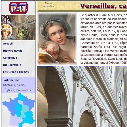
Menu
Versailles
Le quartier du Parc-aux-Cerfs, à V
les futurs habitants en leur donna
élévations dressés par le surinten
Julien en 1679, ce quartier n'avai
arrière-petit-fils, Louis XV, qui 
Notre-Dame). Puis, sous la press
Jacques Hardouin-Mansart, dit Man
Construite de 1742 à 1754, l'égli
Accueil
baroque. Après 1761, elle reç
colorée remplaça les verres blan
Histoire navale
la Chapelle de la Vierge, fabriqués
Céramique
Sous la Révolution, Saint-Louis de
la volonté du nouvel évêque, l'édif
Bibliographie
Les Grands Thèmes
PATRIMOINE
Châteaux, palais,
Églises, monuments