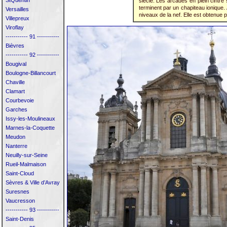
StQuentin
siècle. Les arcades en plein cintre
terminent par un chapiteau ionique. 
Versailles
niveaux de la nef. Elle est obtenue 
Villepreux
Viroflay
----------- 91 -----------
Bièvres
----------- 92 -----------
Bougival
Boulogne-Billancourt
Chaville
Clamart
Courbevoie
Garches
Issy-les-Moulineaux
Marnes-la-Coquette
Meudon
Nanterre
Neuilly-sur-Seine
Rueil-Malmaison
Saint-Cloud
Sèvres & Ville d’Avray
Suresnes
Vaucresson
----------- 93 -----------
Saint-Denis