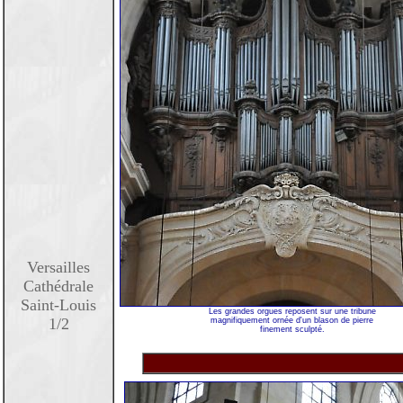
Versailles
Cathédrale
Saint-Louis
Les grandes orgues reposent sur une tribune
1/2
magnifiquement ornée d'un blason de pierre
finement sculpté.