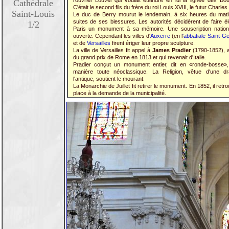
l'ouvrier Louvel qui voulait éteindre en lui la lignée des Bo
Cathédrale
C'était le second fils du frère du roi Louis XVIII, le futur Charles
Saint-Louis
Le duc de Berry mourut le lendemain, à six heures du mati
suites de ses blessures. Les autorités décidèrent de faire é
1/2
Paris un monument à sa mémoire. Une souscription nationa
ouverte. Cependant les villes d'
Auxerre
(en l
'abbatiale Saint-G
et de
Versailles
firent ériger leur propre sculpture.
La ville de Versailles fit appel à
James Pradier
(1790-1852), a
du grand prix de Rome en 1813 et qui revenait d'Italie.
Pradier conçut un monument entier, dit en «ronde-bosse»,
manière toute néoclassique. La Religion, vêtue d'une d
l'antique, soutient le mourant.
La Monarchie de Juillet fit retirer le monument. En 1852, il retr
place à la demande de la municipalité.