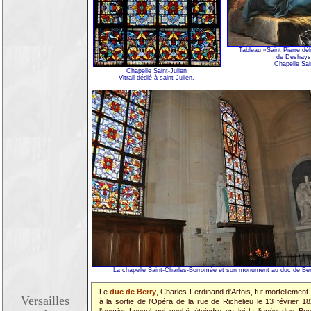
Tableau «Saint Pierre dé
de Deshays 
Chapelle Sai
Chapelle Saint-Julien
Vitrail dédié à saint Julien.
La chapelle Saint-Charles-Borromée et son monument au duc de Ber
Le
duc de Berry
, Charles Ferdinand d'Artois, fut mortellement
Versailles
à la sortie de l'Opéra de la rue de Richelieu le 13 février 1