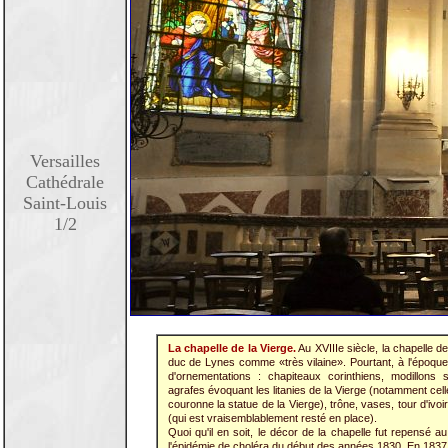
Versailles
Cathédrale
Saint-Louis
1/2
La chapelle de la Vierge.
Au XVIIIe siècle, la chapelle de
duc de Lynes comme «très vilaine». Pourtant, à l'époque
d'ornementations : chapiteaux corinthiens, modillons s
agrafes évoquant les litanies de la Vierge (notamment cel
couronne la statue de la Vierge), trône, vases, tour d'ivoi
(qui est vraisemblablement resté en place).
Quoi qu'il en soit, le décor de la chapelle fut repensé au
l'épidémie de choléra du début des années 1830. En 183