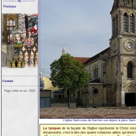
----------- 95 -----------
Pontoise
Contact
Page créée en oct. 2023
L'église Saint-Louis de Garches vue depuis la place Saint-
Le tympan
de la façade de l'église représente le Christ res
tétramorphe, c'est-à-dire des quatre créatures ailées qui tirent 