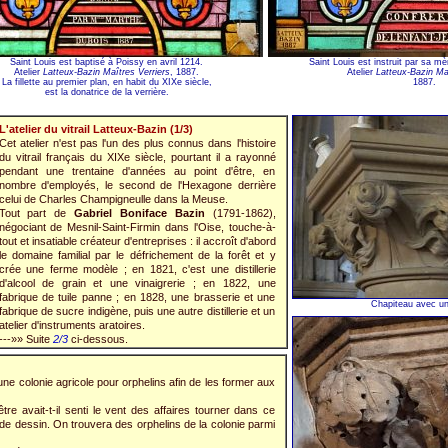
Saint Louis est baptisé à Poissy en avril 1214.
Saint Louis est instruit par sa mè
Atelier
Latteux-Bazin Maîtres Verriers
, 1887.
Atelier
Latteux-Bazin Maî
La fillette au premier plan, en habit du XIXe siècle,
1887.
est la donatrice de la verrière.
L'atelier du vitrail Latteux-Bazin (1/3)
Cet atelier n'est pas l'un des plus connus dans l'histoire
du vitrail français du XIXe siècle, pourtant il a rayonné
pendant une trentaine d'années au point d'être, en
nombre d'employés, le second de l'Hexagone derrière
celui de Charles Champigneulle dans la Meuse.
Tout part de
Gabriel Boniface Bazin
(1791-1862),
négociant de Mesnil-Saint-Firmin dans l'Oise, touche-à-
tout et insatiable créateur d'entreprises : il accroît d'abord
le domaine familial par le défrichement de la forêt et y
crée une ferme modèle ; en 1821, c'est une distillerie
d'alcool de grain et une vinaigrerie ; en 1822, une
fabrique de tuile panne ; en 1828, une brasserie et une
Chapiteau avec un
fabrique de sucre indigène, puis une autre distillerie et un
atelier d'instruments aratoires.
---»» Suite
2/3
ci-dessous.
 une colonie agricole pour orphelins afin de les former aux
tre avait-t-il senti le vent des affaires tourner dans ce
é de dessin. On trouvera des orphelins de la colonie parmi