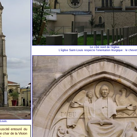
Le côté nord de l'église.
L'église Saint-Louis respecte l'orientation liturgique : le chevet
Louis.
suscité entouré du
le char de la Vision