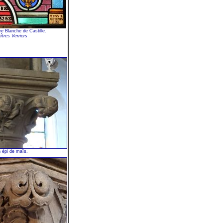
re Blanche de Castille.
tres Verriers
 épi de maïs.