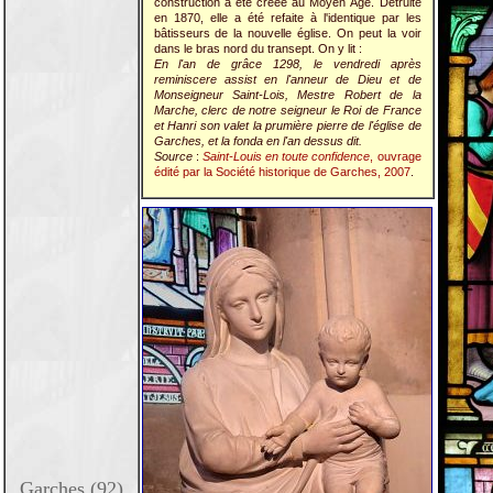
construction a été créée au Moyen Âge. Détruite
en 1870, elle a été refaite à l'identique par les
bâtisseurs de la nouvelle église. On peut la voir
dans le bras nord du transept. On y lit :
En l'an de grâce 1298, le vendredi après
reminiscere assist en l'anneur de Dieu et de
Monseigneur Saint-Lois, Mestre Robert de la
Marche, clerc de notre seigneur le Roi de France
et Hanri son valet la prumière pierre de l'église de
Garches, et la fonda en l'an dessus dit.
Source
:
Saint-Louis en toute confidence
, ouvrage
édité par la Société historique de Garches, 2007
.
Garches (92)