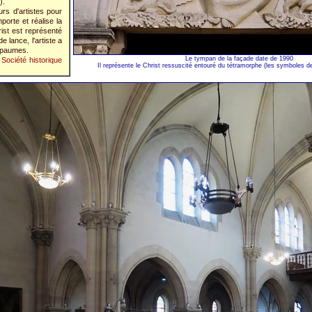
).
rs d'artistes pour
orte et réalise la
rist est représenté
 lance, l'artiste a
s paumes.
Le tympan de la façade date de 1990
 Société historique
Il représente le Christ ressuscité entouré du tétramorphe (les symboles d