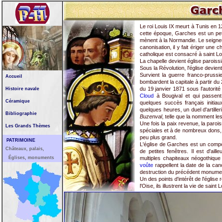
Le roi Louis IX meurt à Tunis en 1
cette époque, Garches est un peti
mènent à la Normandie. Le seigneu
canonisation, il y fait ériger une
catholique est consacré à saint L
La chapelle devient église paroiss
Sous la Révolution, l'église devien
Survient la guerre franco-prussi
Accueil
bombardent la capitale à partir du
du 19 janvier 1871 sous l'autorit
Histoire navale
Cloud
à Bougival et qui passent
Céramique
quelques succès français initiau
quelques heures, un duel d'artille
Bibliographie
Buzenval
, telle que la nomment les 
Une fois la paix revenue, la paro
Les Grands Thèmes
spéciales et à de nombreux dons,
peu plus grand.
PATRIMOINE
L'église de Garches est un compo
Châteaux, palais,
de petites fenêtres. Il est d'aill
Églises, monuments
multiples chapiteaux néogothique 
voûte
rappellent la date de la can
destruction du précédent monume
Un des points d'intérêt de l'église
l'Oise, ils illustrent la vie de sai