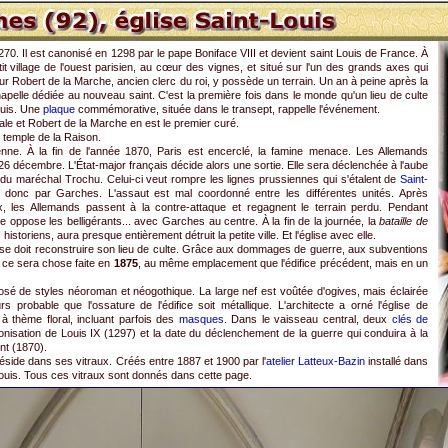
270. Il est canonisé en 1298 par le pape Boniface VIII et devient saint Louis de France. À
t village de l'ouest parisien, au cœur des vignes, et situé sur l'un des grands axes qui
r Robert de la Marche, ancien clerc du roi, y possède un terrain. Un an à peine après la
 chapelle dédiée au nouveau saint. C'est la première fois dans le monde qu'un lieu de culte
ouis. Une
plaque
commémorative, située dans le transept, rappelle l'événement.
iale et Robert de la Marche en est le premier curé.
t temple de la Raison.
enne. À la fin de l'année 1870, Paris est encerclé, la famine menace. Les Allemands
 26 décembre. L'État-major français décide alors une sortie. Elle sera déclenchée à l'aube
é du maréchal Trochu. Celui-ci veut rompre les lignes prussiennes qui s'étalent de
Saint-
 donc par Garches. L'assaut est mal coordonné entre les différentes unités. Après
x, les Allemands passent à la contre-attaque et regagnent le terrain perdu. Pendant
rie oppose les belligérants... avec Garches au centre. À la fin de la journée, la
bataille de
historiens, aura presque entièrement détruit la petite ville. Et l'église avec elle.
isse doit reconstruire son lieu de culte. Grâce aux dommages de guerre, aux subventions
 ce sera chose faite en
1875
, au même emplacement que l'édifice précédent, mais en un
sé de styles néoroman et néogothique. La large nef est voûtée d'ogives, mais éclairée
eurs probable que l'ossature de l'édifice soit métallique. L'architecte a orné l'église de
à thème floral, incluant parfois des
masques
. Dans le vaisseau central, deux
clés de
onisation de Louis IX (1297) et la date du déclenchement de la guerre qui conduira à la
nt (1870).
 réside dans ses vitraux. Créés entre 1887 et 1900 par l'
atelier Latteux-Bazin
installé dans
nt Louis. Tous ces vitraux sont donnés dans cette page.