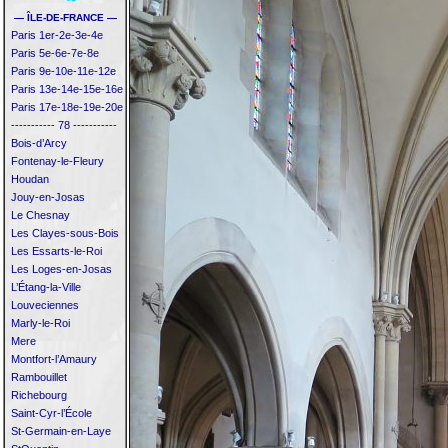
— ÎLE-DE-FRANCE —
Paris 1er-2e-3e-4e
Paris 5e-6e-7e-8e
Paris 9e-10e-11e-12e
Paris 13e-14e-15e-16e
Paris 17e-18e-19e-20e
----------- 78 -----------
Bois-d’Arcy
Fontenay-le-Fleury
Houdan
Jouy-en-Josas
Le Chesnay
Les Clayes-sous-Bois
Les Essarts-le-Roi
Les Loges-en-Josas
L’Étang-la-Ville
Louveciennes
Marly-le-Roi
Mere
Montfort-l’Amaury
Rambouillet
Richebourg
Saint-Cyr-l’École
St-Germain-en-Laye