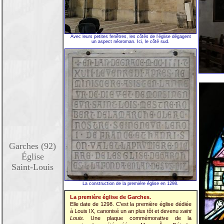
Avec leurs petites fenêtres, les côtés de l'église dégagent
un aspect néoroman. Ici, le côté sud.
Garches (92)
Église
Saint-Louis
La construction de la première église en 1298.
La première église de Garches.
Elle date de 1298. C'est la première église dédiée
à Louis IX, canonisé un an plus tôt et devenu
saint
Louis
. Une plaque commémorative de la