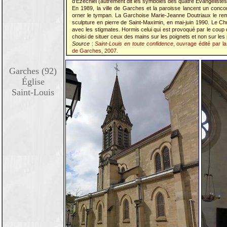
d'Ézéchiel (autrement dit les symboles des quatre Évangélistes
En 1989, la ville de Garches et la paroisse lancent un concou
orner le tympan. La Garchoise Marie-Jeanne Doutriaux le remp
sculpture en pierre de Saint-Maximin, en mai-juin 1990. Le Ch
avec les stigmates. Hormis celui qui est provoqué par le coup de
choisi de situer ceux des mains sur les poignets et non sur le
Source
:
Saint-Louis en toute confidence
, ouvrage édité par la
de Garches, 2007.
Garches (92)
Église
Saint-Louis