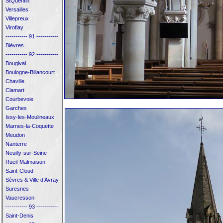
StQuentin
Versailles
Villepreux
Viroflay
----------- 91 -----------
Bièvres
----------- 92 -----------
Bougival
Boulogne-Billancourt
Chaville
Clamart
Courbevoie
Garches
Issy-les-Moulineaux
Marnes-la-Coquette
Meudon
Nanterre
Neuilly-sur-Seine
Rueil-Malmaison
Saint-Cloud
Sèvres & Ville d’Avray
Suresnes
Vaucresson
----------- 93 -----------
Saint-Denis