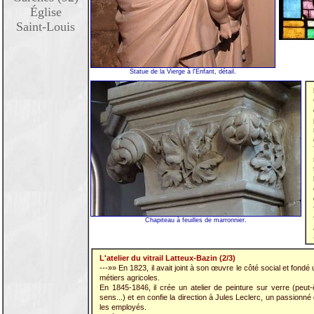
Église
Saint-Louis
Statue de la Vierge à l'Enfant, détail.
Chapiteau à feuilles de marronnier.
L'atelier du vitrail Latteux-Bazin (2/3)
---»» En 1823, il avait joint à son œuvre le côté social et fondé
métiers agricoles.
En 1845-1846, il crée un atelier de peinture sur verre (peut-ê
sens...) et en confie la direction à Jules Leclerc, un passionn
les employés.