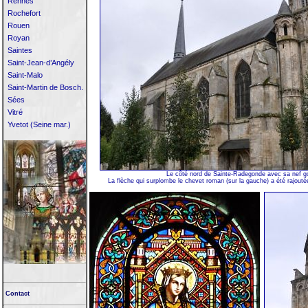
Rennes
Rochefort
Rouen
Royan
Saintes
Saint-Jean-d’Angély
Saint-Malo
Saint-Martin de Bosch.
Sées
Vitré
Yvetot (Seine mar.)
Le côté nord de Sainte-Radegonde avec sa nef g
La flèche qui surplombe le chevet roman (sur la gauche) a été rajouté
Contact