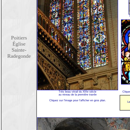
Poitiers
Église
Sainte-
Radegonde
Très beau vitrail du XIIIe siècle
Clique
au niveau de la première travée
Cliquez sur l'image pour l'afficher en gros plan.
Le