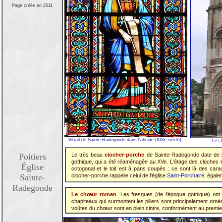
Page créée en 2011
Vitrail de Sainte-Radegonde dans l'abside (XIXe siècle).
Le c
Poitiers
Le très beau
clocher-porche
de Sainte-Radegonde date de la 
gothique, qui a été réaménagée au XVe. L'étage des cloches es
Église
octogonal et le toit est à pans coupés : ce sont là des car
Sainte-
clocher-porche rappelle celui de l'église
Saint-Porchaire
, égale
Radegonde
Le chœur roman
. Les fresques (de l'époque gothique) ont
chapiteaux qui surmontent les piliers sont principalement orné
voûtes du chœur sont en plein cintre, conformément au premie