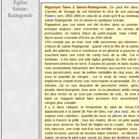
Église
Hippolyte Taine à Sainte-Radegonde.
On peut lire dans 
Sainte-
Carnets de Voyage
de cet historien le récit de son passa
Radegonde
Poitiers
vers 1863-1865 et celui de la visite qu'il fit au tombea
sainte Radegonde. On en donne ici quelques extraits.
Rappelons que ces notes ont été écrites dans un premier 
presque toujours sans correction ni rature. Au niveau d
ponctuation, on notera l'abus du point-virgule, mais c'était
façon assez courante d'écrire au XIXe siècle.
«On compte par an trois cent mille personnes qui viennent 
châsse de sainte Radegonde ; quand vient la fête de la sainte
août, les pèlerins sont si nombreux et en général si pauvres qu
couchent dans une sorte de camp hors de la ville. J'ai v
tombeau : il est dans une jolie église gothique du XIIe siècle 
fortement enfoncée en terre. À toutes les portes et dans toutes
rues avoisinantes foisonnent des femmes qui courent sur vou
vous persécutent, avec de petites médailles de cinq sous, de
sous et quantité de cierges ; sur le seuil, de vieux mendi
implorent la charité d'une voix chevrotante et lamentable. En v
minutes, j'ai vu une douzaine de personnes entrer, gens
peuple, demi-bourgeois, tous avec un ou plusieurs petits cierg
les plus riches ne se sont pas contentés de cela ; ils sont a
dans un magasin latéral faire provision d'un assortimen
cierges plus complet.
Il y a deux reliques et l'empreinte du pied de Jésus-Ch
apparaissant à la sainte [le
Pas-de-Dieu
, voir
plus bas
] ; les 
statues sont coloriées ; quantité de sous ou pièces de deux 
jetés à travers la grille ; tous les matins, dit-on, on jette quel
sous pour amorcer. Au fond de l'église est la crypte ; très ba
très obscure, une vraie nuit d'un noir terrible et lugubre, sous
voûte écrasée, percée de lourdes baies cintrées ; on tâtonne
mains, on pose le pied sans savoir où, dans les ténèbres de ce