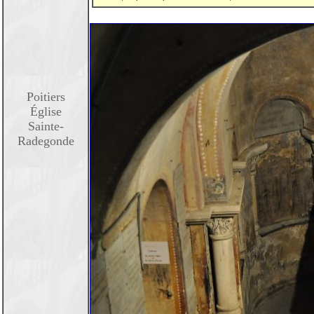
Poitiers
Église
Sainte-
Radegonde