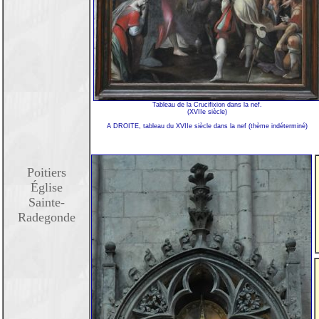
Tableau de la Crucifixion dans la nef.
(XVIIe siècle)
A DROITE, tableau du XVIIe siècle dans la nef (thème indéterminé)
Poitiers
Église
Sainte-
Radegonde