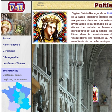
Menu
Poitiers
L'église Sainte-Radegonde à
Poit
de la sainte (ancienne épouse du 
aux pauvres dans son monastère d
crypte abrite le sarcophage de la
siècle). Il en exhale un charme 
architectural est assez simple ; elle
Flâner dans le déambulatoire 
restaurations des fresques au XI
Accueil
envoûtante de recueillement que d
Histoire navale
Céramique
Bibliographie
Les Grands Thèmes
PATRIMOINE
Châteaux, palais,
églises, monuments