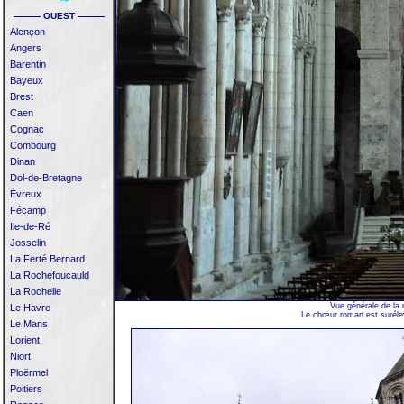
——— OUEST ———
Alençon
Angers
Barentin
Bayeux
Brest
Caen
Cognac
Combourg
Dinan
Dol-de-Bretagne
Évreux
Fécamp
Ile-de-Ré
Josselin
La Ferté Bernard
La Rochefoucauld
La Rochelle
Vue générale de la n
Le Havre
Le chœur roman est surélev
Le Mans
Lorient
Niort
Ploërmel
Poitiers