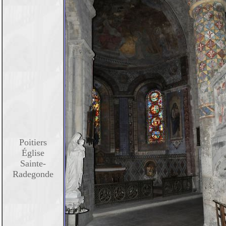
Poitiers
Église
Sainte-
Radegonde