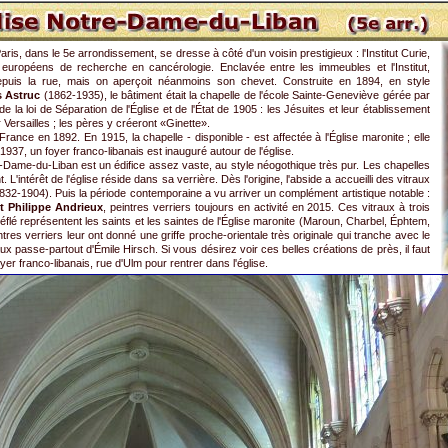
is, dans le 5e arrondissement, se dresse à côté d'un voisin prestigieux : l'Institut Curie,
 européens de recherche en cancérologie. Enclavée entre les immeubles et l'Institut,
le depuis la rue, mais on aperçoit néanmoins son chevet. Construite en 1894, en style
s Astruc
(1862-1935), le bâtiment était la chapelle de l'école Sainte-Geneviève gérée par
 la loi de Séparation de l'Église et de l'État de 1905 : les Jésuites et leur établissement
 Versailles ; les pères y créeront «Ginette».
France en 1892. En 1915, la chapelle - disponible - est affectée à l'Église maronite ; elle
37, un foyer franco-libanais est inauguré autour de l'église.
e-Dame-du-Liban est un édifice assez vaste, au style néogothique très pur. Les chapelles
L'intérêt de l'église réside dans sa verrière. Dès l'origine, l'abside a accueilli des vitraux
832-1904). Puis la période contemporaine a vu arriver un complément artistique notable :
et Philippe Andrieux
, peintres verriers toujours en activité en 2015. Ces vitraux à trois
éflé représentent les saints et les saintes de l'Église maronite (Maroun, Charbel, Éphtem,
tres verriers leur ont donné une griffe proche-orientale très originale qui tranche avec le
x passe-partout d'Émile Hirsch. Si vous désirez voir ces belles créations de près, il faut
er franco-libanais, rue d'Ulm pour rentrer dans l'église.