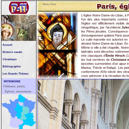
Menu Paris
L'église Notre-Dame-du-Liban, à Par
l'un des plus importants centres
l'église est difficilement visib
néogothique, par l'architecte
Jule
les Pères jésuites. Conséquence de
d'enseignement quittent Paris pour
Le culte maronite est autorisé en 
devient Notre-Dame-du-Liban. En 19
Accueil
Même si elle a été chapelle, Notr
latérales sont décorées sobrement. 
Histoire navale
très classiques d'
Émile Hirsch
(1
Céramique
les huit verrières de
Christiane 
lancettes surmontées d'un ajour tr
Bibliographie
Marina, Thècle et Rafqa). Les pein
conformisme XIXe siècle des vitrau
Les Grands Thèmes
vous adresser à la réception du foy
PATRIMOINE
Châteaux, palais,
Églises, monuments