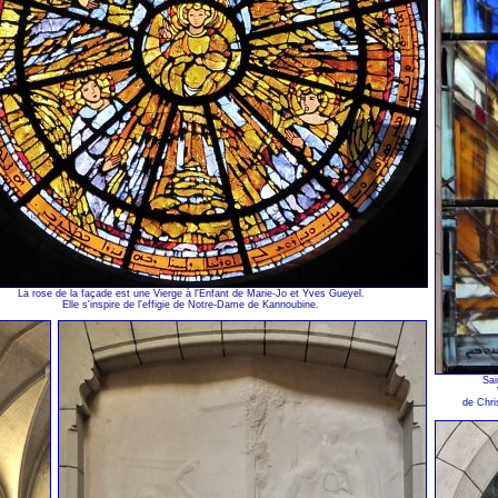
La rose de la façade est une Vierge à l'Enfant de Marie-Jo et Yves Gueyel.
Elle s'inspire de l'effigie de Notre-Dame de Kannoubine.
Sai
de Chri