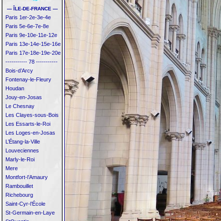
— ÎLE-DE-FRANCE —
Paris 1er-2e-3e-4e
Paris 5e-6e-7e-8e
Paris 9e-10e-11e-12e
Paris 13e-14e-15e-16e
Paris 17e-18e-19e-20e
----------- 78 -----------
Bois-d’Arcy
Fontenay-le-Fleury
Houdan
Jouy-en-Josas
Le Chesnay
Les Clayes-sous-Bois
Les Essarts-le-Roi
Les Loges-en-Josas
L’Étang-la-Ville
Louveciennes
Marly-le-Roi
Mere
Montfort-l’Amaury
Rambouillet
Richebourg
Saint-Cyr-l’École
St-Germain-en-Laye