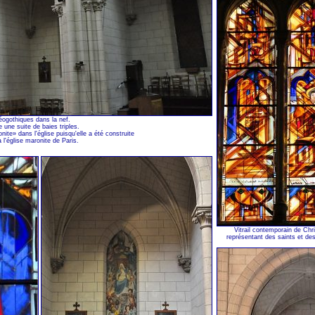
éogothiques dans la nef.
une suite de baies triples.
ite» dans l'église puisqu'elle a été construite
 l'église maronite de Paris.
Vitrail contemporain de Chri
représentant des saints et des