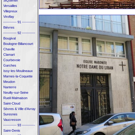
StQuentin
Versailles
Villepreux
Viroflay
----------- 91 -----------
Bièvres
----------- 92 -----------
Bougival
Boulogne-Billancourt
Chaville
Clamart
Courbevoie
Garches
Issy-les-Moulineaux
Marnes-la-Coquette
Meudon
Nanterre
Neuilly-sur-Seine
Rueil-Malmaison
Saint-Cloud
Sèvres & Ville d’Avray
Suresnes
Vaucresson
----------- 93 -----------
Saint-Denis