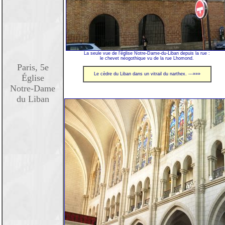
La seule vue de l'église Notre-Dame-du-Liban depuis la rue :
le chevet néogothique vu de la rue Lhomond.
Paris, 5e
Le cèdre du Liban dans un vitrail du narthex. ---»»»
Église
Notre-Dame
du Liban