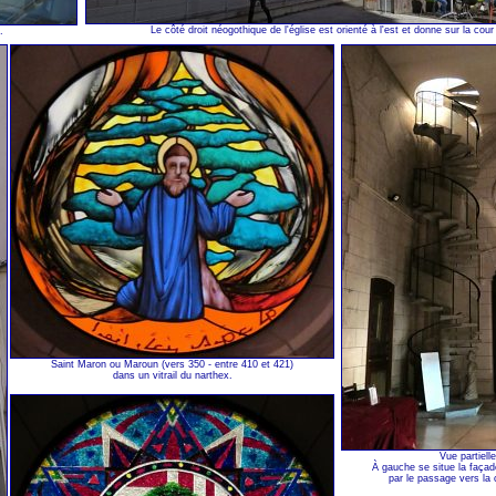
Le côté droit néogothique de l'église est orienté à l'est et donne sur la cour 
.
Saint Maron ou Maroun (vers 350 - entre 410 et 421)
dans un vitrail du narthex.
Vue partiell
À gauche se situe la façade
par le passage vers la c