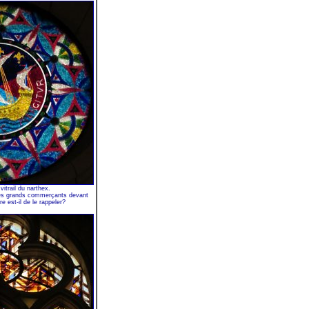
itrail du narthex.
des grands commerçants devant
re est-il de le rappeler?