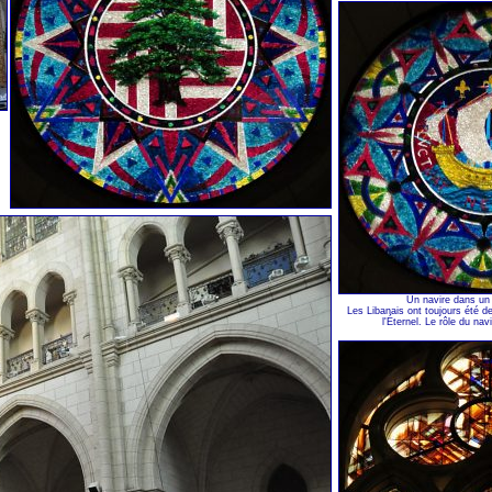
Un navire dans un v
Les Libanais ont toujours été 
l'Éternel. Le rôle du navi