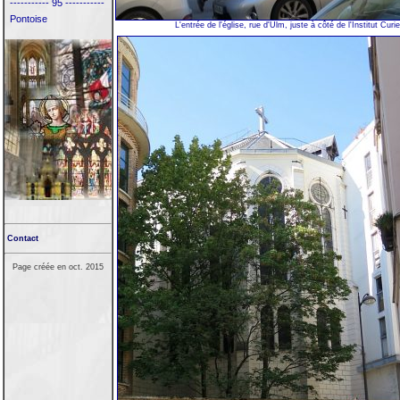
----------- 95 -----------
Pontoise
L'entrée de l'église, rue d'Ulm, juste à côté de l'Institut Curie
Contact
Page créée en oct. 2015