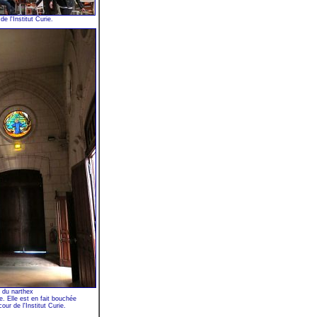
de l'Institut Curie.
e du narthex
. Elle est en fait bouchée
our de l'Institut Curie.