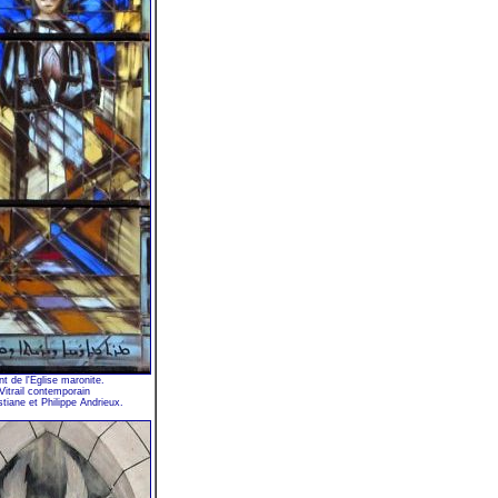
nt de l'Église maronite.
Vitrail contemporain
stiane et Philippe Andrieux.