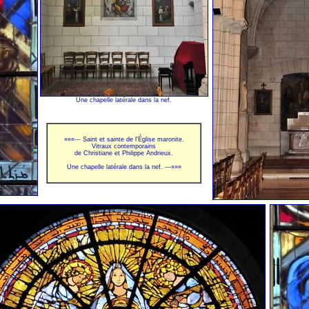
Une chapelle latérale dans la nef.
«««--- Saint et sainte de l'Église maronite.
Vitraux contemporains
de Christiane et Philippe Andrieux.
Une chapelle latérale dans la nef. ---»»»