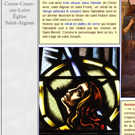
Cosne-Cours-
On voit ainsi
trois vitraux dans l'abside
(le Christ
avec saint Aignan et saint Front), un vitrail de la
sur-Loire
Vierge piétinant le serpent
dans l'absidiole nord et
Église
un dernier illustrant la Vision de saint Hubert dans
le bas-côté nord (ci-contre).
Saint-Aignan
Notons que le
vitrail en dalles de verre
qui éclaire
l'absidiole sud a été réalisé par les moines de
Saint-Benoît. Comme le personnage tient un lys, il
doit s'agir de saint Joseph.
Archite
---»»
corres
s'appro
sans âm
fin du
entiè
restaur