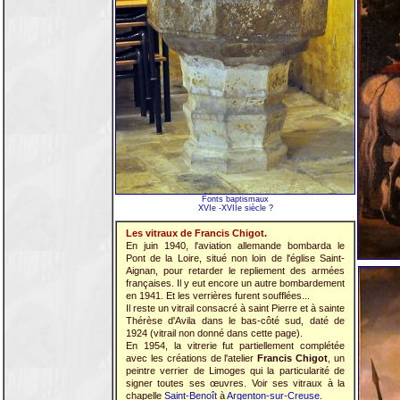
Fonts baptismaux
XVIe -XVIIe siècle ?
Les vitraux de Francis Chigot.
En juin 1940, l'aviation allemande bombarda le
Pont de la Loire, situé non loin de l'église Saint-
Aignan, pour retarder le repliement des armées
françaises. Il y eut encore un autre bombardement
en 1941. Et les verrières furent soufflées...
Il reste un vitrail consacré à saint Pierre et à sainte
Thérèse d'Avila dans le bas-côté sud, daté de
1924 (vitrail non donné dans cette page).
En 1954, la vitrerie fut partiellement complétée
avec les créations de l'atelier
Francis Chigot
, un
peintre verrier de Limoges qui la particularité de
signer toutes ses œuvres. Voir ses vitraux à la
chapelle
Saint-Benoît
à
Argenton-sur-Creuse
.