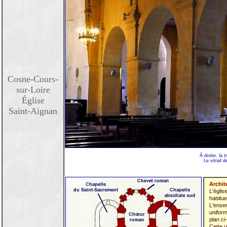
Cosne-Cours-
sur-Loire
Église
Saint-Aignan
À droite, la 
Le vitrail 
Archite
L'égli
habitue
L'ensem
uniform
plan ci
Cette u