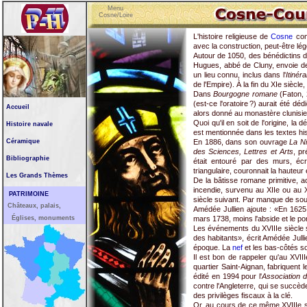
Menu
Cosne/Loire
L'histoire religieuse de
Cosne
comm
avec la construction, peut-être lég
Autour de 1050, des bénédictins de
Hugues, abbé de Cluny, envoie 
un lieu connu, inclus dans l'
Itinér
de l'Empire). À la fin du XIe siècl
Dans
Bourgogne romane
(Faton, 2
(est-ce l'oratoire ?) aurait été d
Accueil
alors donné au monastère clunisie
Quoi qu'il en soit de l'origine, l
Histoire navale
est mentionnée dans les textes his
Céramique
En 1886, dans son ouvrage
La Ni
des Sciences, Lettres et Arts
, p
Bibliographie
était entouré par des murs, écri
triangulaire, couronnait la hauteur 
Les Grands Thèmes
De la bâtisse romane primitive, a
incendie, survenu au XIIe ou au XV
PATRIMOINE
siècle suivant. Par manque de sour
Châteaux, palais,
Amédée Jullien ajoute : «En 1625,
Églises, monuments
mars 1738, moins l'abside et le porta
Les événements du XVIIIe siècle 
des habitants», écrit Amédée Jull
époque. La
nef
et les bas-côtés so
Il est bon de rappeler qu'au XVII
quartier Saint-Aignan, fabriquent
édité en 1994 pour l'
Association
contre l'Angleterre, qui se succè
des privilèges fiscaux à la clé.
Or, au cours de ce même XVIIIe si