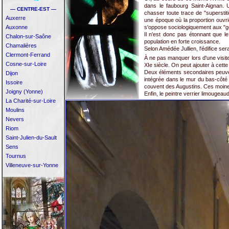
dans le faubourg Saint-Aignan. 
— CENTRE-EST —
chasser toute trace de "superstiti
Auxerre
une époque où la proportion ouvr
Auxonne
s'oppose sociologiquement aux "gen
Il n'est donc pas étonnant que le 
Chalon-sur-Saône
population en forte croissance.
Chamalières
Selon Amédée Jullien, l'édifice s
Clermont-Ferrand
À ne pas manquer lors d'une visite 
Cosne-sur-Loire
XIe siècle. On peut ajouter à cett
Deux éléments secondaires peuvent 
Dijon
intégrée dans le mur du bas-côté
Issoire
couvent des Augustins. Ces moines
Joigny (Yonne)
Enfin, le peintre verrier limougeau
La Charité-sur-Loire
Moulins
Nevers
Riom
Saint-Julien-du-Sault
Sens
Tournus
Villeneuve-sur-Yonne