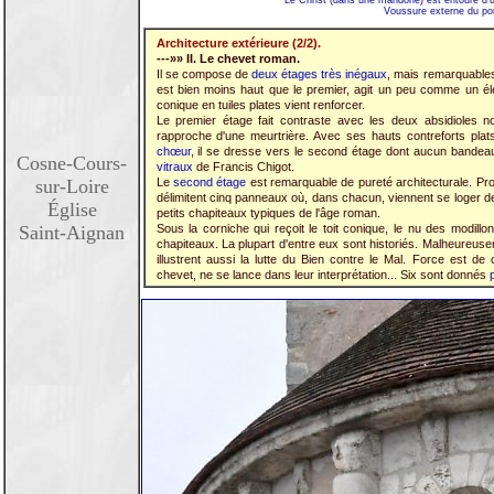
Le Christ (dans une mandorle) est entouré d'un 
Voussure externe du por
Architecture extérieure (2/2).
---»» II. Le chevet roman.
Il se compose de
deux étages très inégaux
, mais remarquables
est bien moins haut que le premier, agit un peu comme un él
conique en tuiles plates vient renforcer.
Le premier étage fait contraste avec les deux absidioles no
rapproche d'une meurtrière. Avec ses hauts contreforts plats,
chœur
, il se dresse vers le second étage dont aucun bandeau
Cosne-Cours-
vitraux
de Francis Chigot.
sur-Loire
Le
second étage
est remarquable de pureté architecturale. Pr
délimitent cinq panneaux où, dans chacun, viennent se loger
Église
petits chapiteaux typiques de l'âge roman.
Saint-Aignan
Sous la corniche qui reçoit le toit conique, le nu des modil
chapiteaux. La plupart d'entre eux sont historiés. Malheureuse
illustrent aussi la lutte du Bien contre le Mal. Force est d
chevet, ne se lance dans leur interprétation... Six sont donnés