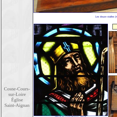
Les douze stalles (
Cosne-Cours-
sur-Loire
Église
Saint-Aignan