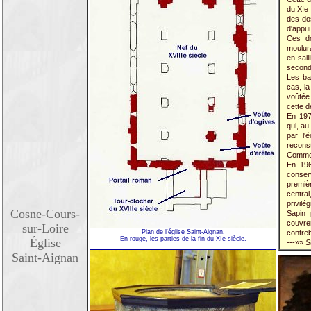
du XIe 
des dos
d'appui
Ces do
moulur
en sail
second 
Les ba
cas, l
voûtée
cette d
En 197
qui, au
par l'
reconst
Commen
En 19
conser
premiè
centra
privil
Cosne-Cours-
Sapin 
couvre
sur-Loire
Plan de l'église Saint-Aignan.
contreb
En rouge, les parties de la fin du XIe siècle.
Église
---»»
S
Saint-Aignan