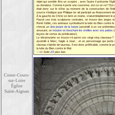
objet qui semble être un sceptre ; avec l'autre il présente l'é
au donateur. Comme il porte une couronne, est-ce un roi ? Est-c
était donc sur le trône au moment de la construction de l'édi
source n'indique que Philippe Ier ait participé au financement d
À la gauche du Christ se tient un moine, vraisemblablement le prie
Passé ces trois sculptures centrales, on trouve des anges et
René Giblin, ces animaux symbolisent la lutte du Bien contre 
cheval, un
âne jouant de la harpe
(assimilé à un sot prétentie
amusant, un
mouton se bouchant les oreilles avec ses pattes
(
leçons de vertus du prédicateur).
Le tétramorphe se trouve-t-il parmi ces vingt-cinq claveaux ? 
assimilé à Marc, l'aigle à Jean ; et un personnage qui port
claveau n'abrite de taureau. Il est donc préférable, comme le 
la lutte du Bien contre le Mal.
---»»
Suite
2/2
plus bas.
Cosne-Cours-
sur-Loire
Église
Saint-Aignan