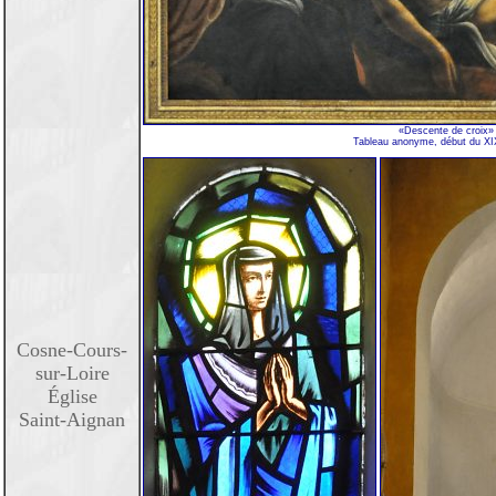
«Descente de croix»
Tableau anonyme, début du XIX
Cosne-Cours-
sur-Loire
Église
Saint-Aignan