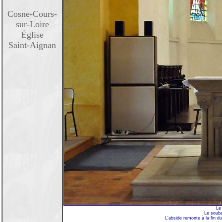
Cosne-Cours-
sur-Loire
Église
Saint-Aignan
Le 
Le souba
L'abside remonte à la fin d