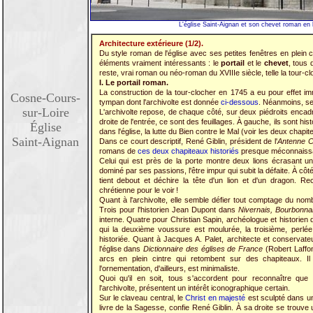
L'église Saint-Aignan et son chevet roman en h
Architecture extérieure (1/2).
Du style roman de l'église avec ses petites fenêtres en plein c
éléments vraiment intéressants : le
portail
et le
chevet
, tous 
reste, vrai roman ou néo-roman du XVIIIe siècle, telle la tour-
I. Le portail roman.
La construction de la tour-clocher en 1745 a eu pour effet i
Cosne-Cours-
tympan dont l'archivolte est donnée
ci-dessous
. Néanmoins, se
sur-Loire
L'archivolte repose, de chaque côté, sur deux piédroits enca
droite de l'entrée, ce sont des feuillages. À gauche, ils sont histor
Église
dans l'église, la lutte du Bien contre le Mal (voir les deux chapi
Saint-Aignan
Dans ce court descriptif, René Giblin, président de l'
Antenne 
romans de
ces deux chapiteaux historiés
presque méconnaissa
Celui qui est près de la porte montre deux lions écrasant u
dominé par ses passions, l'être impur qui subit la défaite. À côté
tient debout et déchire la tête d'un lion et d'un dragon. Re
chrétienne pour le voir !
Quant à l'archivolte, elle semble défier tout comptage du no
Trois pour l'historien Jean Dupont dans
Nivernais, Bourbonna
interne. Quatre pour Christian Sapin, archéologue et historien 
qui la deuxième voussure est moulurée, la troisième, perlée 
historiée. Quant à Jacques A. Palet, architecte et conservat
l'église dans
Dictionnaire des églises de France
(Robert Laffon
arcs en plein cintre qui retombent sur des chapiteaux. I
l'ornementation, d'ailleurs, est minimaliste.
Quoi qu'il en soit, tous s'accordent pour reconnaître que
l'archivolte, présentent un intérêt iconographique certain.
Sur le claveau central, le
Christ en majesté
est sculpté dans une
livre de la Sagesse, confie René Giblin. À sa droite se trouve