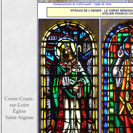
Soubassement du maître-autel : l'aigle de Jean.
VITRAUX DE L'ABSIDE
:
LE CHRIST BÉNISSA
ATELIER FRANCIS CHI
Cosne-Cours-
sur-Loire
Église
Saint-Aignan