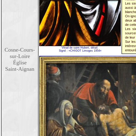
Les six
aussi à
blanche
On igno
deux ab
de cett
Les si
sources
de leur 
Sur les
intéres
Vitrail de saint Hubert, détail.
Cosne-Cours-
entouré
Signé : «CHIGOT Limoges 1954»
sur-Loire
Église
Saint-Aignan