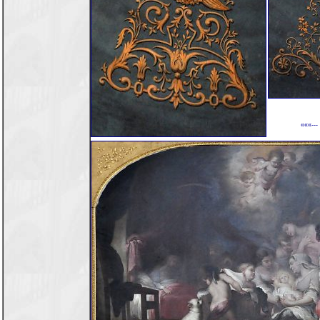
«««---