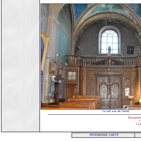
La nef vue de l'autel.
Document
+
Le
PATRIMOINE CARTE