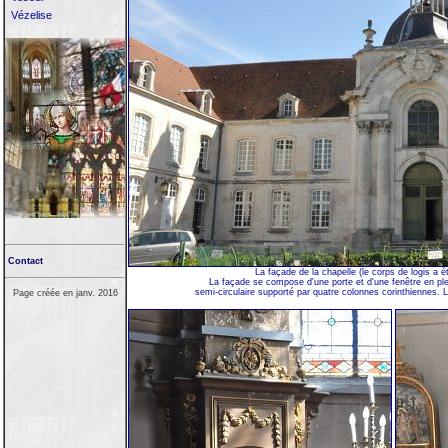
Vézelise
Contact
La façade de la chapelle (le corps de logis a é
La façade se compose d'une porte et d'une fenêtre en plei
semi-circulaire supporté par quatre colonnes corinthiennes. 
Page créée en janv. 2016