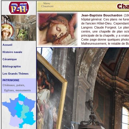
Menu
Chaumont
Jean-Baptiste Bouchardon
(166
hôpital général. Ces plans ne fure
de l'ancien Hôtel-Dieu. Cependant l
Langres Claude Forgeot. Le plan 
centre, une chapelle de plan o
principale de la chapelle, y a vra
Cette page donne quelques photos
Malheureusement, le retable de Bo
Accueil
Histoire navale
Céramique
Bibliographie
Les Grands Thèmes
PATRIMOINE
Châteaux, palais,
Eglises, monuments