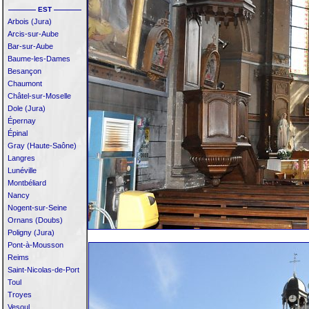
———— EST ————
Arbois (Jura)
Arcis-sur-Aube
Bar-sur-Aube
Baume-les-Dames
Besançon
Chaumont
Châtel-sur-Moselle
Dole (Jura)
Épernay
Épinal
Gray (Haute-Saône)
Langres
Lunéville
Montbéliard
Nancy
Nogent-sur-Seine
Ornans (Doubs)
Poligny (Jura)
Pont-à-Mousson
Reims
Saint-Nicolas-de-Port
Toul
Troyes
Vesoul