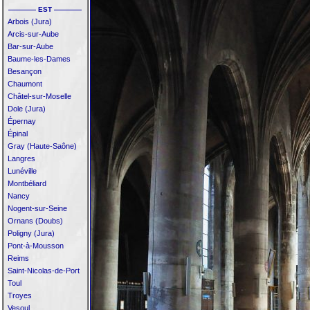
———— EST ————
Arbois (Jura)
Arcis-sur-Aube
Bar-sur-Aube
Baume-les-Dames
Besançon
Chaumont
Châtel-sur-Moselle
Dole (Jura)
Épernay
Épinal
Gray (Haute-Saône)
Langres
Lunéville
Montbéliard
Nancy
Nogent-sur-Seine
Ornans (Doubs)
Poligny (Jura)
Pont-à-Mousson
Reims
Saint-Nicolas-de-Port
Toul
Troyes
Vesoul