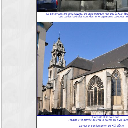
La partie centrale de la façade, de style baroque, est due à Jean-Ni
Les parties latérales sont des aménagements baroques ajo
L'abside et le côté sud
L'abside et la travée du chœur datent du XVIe sièc
La tour et son lanternon du XIX siècle. --