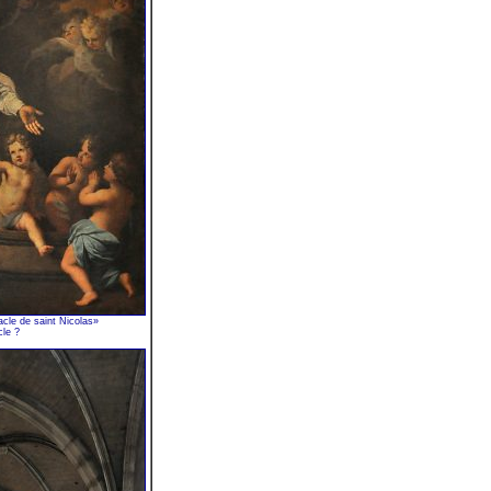
cle de saint Nicolas»
cle ?