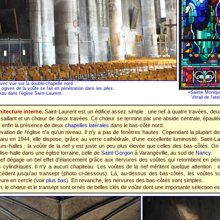
avec vue sur la double-chapelle nord.
ives de la voûte se fait en pénétration dans les piles.
«Sainte Monique
eau dans l'église Saint-Laurent.
Vitrail de l'at
hitecture interne.
Saint-Laurent est un édifice assez simple : une nef à quatre travées, deu
saillant et un chœur de deux travées. Ce chœur se termine par une abside centrale, épaulé
 enfin la présence de deux
chapelles latérales
dans le bas-côté nord.
évation de l'église n'a qu'un niveau. Il n'y a pas de fenêtres hautes. Cependant la plupart de
aru en 1944, elle dispose, grâce au verre cathédrale, d'une excellente luminosité. Saint-
ses-halles : la voûte de la nef y est juste un peu plus élevée que celles des bas-côtés. On
lise-halle dans une église lorraine, celle de
Saint-Gorgon
à Varangéville, au sud de
Nancy
.
ef dégage un bel effet d'élancement grâce aux nervures des voûtes qui retombent en péné
s cylindriques. Il n'y a aucun chapiteau. Les voûtes de la nef méritent quelque attention : e
cèdent jusqu'au transept (photo ci-dessous). Là, au-dessus des bas-côtés, les voûtes son
ure en cercle (voir
plus bas
). En revanche, les nervures des bas-côtés sont simples.
n, le chœur et le transept sont ornés de belles clés de voûte dont une importante sélection 