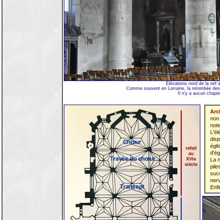
Élévations nord de la nef 
Comme souvent en Lorraine, la retombée des og
Il n'y a aucun chapit
Arc
non 
note
L'él
disp
égli
d'ég
La n
pile
suc
nerv
Enfi