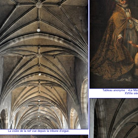
Tableau anonyme : «Le Mira
XVIIIe siè
La voûte de la nef vue depuis la tribune d'orgue.