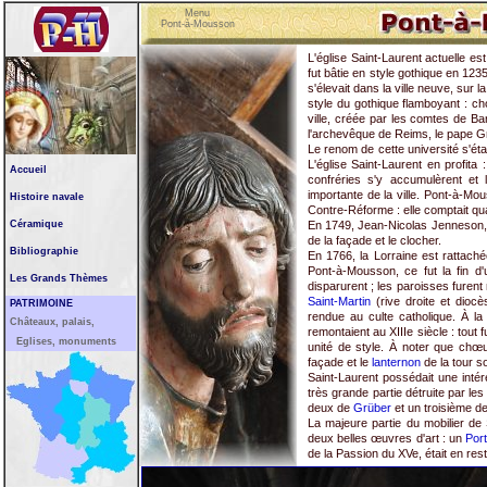
Menu
Pont-à-Mousson
L'église Saint-Laurent actuelle 
fut bâtie en style gothique en 1235
s'élevait dans la ville neuve, sur 
style du gothique flamboyant : ch
ville, créée par les comtes de Ba
l'archevêque de Reims, le pape Gré
Le renom de cette université s'étal
L'église Saint-Laurent en profita 
Accueil
confréries s'y accumulèrent et 
importante de la ville. Pont-à-Mo
Histoire navale
Contre-Réforme : elle comptait q
Céramique
En 1749, Jean-Nicolas Jenneson, a
de la façade et le clocher.
Bibliographie
En 1766, la Lorraine est rattaché
Pont-à-Mousson, ce fut la fin d
Les Grands Thèmes
disparurent ; les paroisses furen
Saint-Martin
(rive droite et diocè
PATRIMOINE
rendue au culte catholique. À la
Châteaux, palais,
remontaient au XIIIe siècle : tout 
Eglises, monuments
unité de style. À noter que chœ
façade et le
lanternon
de la tour s
Saint-Laurent possédait une intér
très grande partie détruite par le
deux de
Grüber
et un troisième de 
La majeure partie du mobilier de
deux belles œuvres d'art : un
Por
de la Passion du XVe, était en res