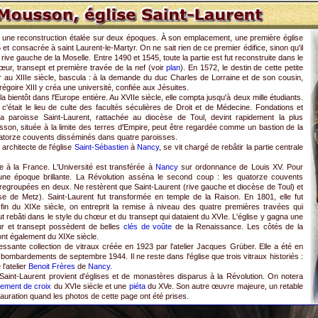
est une reconstruction étalée sur deux époques. À son emplacement, une première église
 et consacrée à saint Laurent-le-Martyr. On ne sait rien de ce premier édifice, sinon qu'il
la rive gauche de la Moselle. Entre 1490 et 1545, toute la partie est fut reconstruite dans le
œur, transept et première travée de la nef (voir
plan
). En 1572, le destin de cette petite
r au XIIIe siècle, bascula : à la demande du duc Charles de Lorraine et de son cousin,
goire XIII y créa une université, confiée aux Jésuites.
a bientôt dans l'Europe entière. Au XVIIe siècle, elle compta jusqu'à deux mille étudiants.
: c'était le lieu de culte des facultés séculières de Droit et de Médecine. Fondations et
la paroisse Saint-Laurent, rattachée au diocèse de Toul, devint rapidement la plus
usson, située à la limite des terres d'Empire, peut être regardée comme un bastion de la
uatorze couvents disséminés dans quatre paroisses.
rchitecte de l'église
Saint-Sébastien
à
Nancy
, se vit chargé de rebâtir la partie centrale
e à la France. L'Université est transférée à
Nancy
sur ordonnance de Louis XV. Pour
'une époque brillante. La Révolution asséna le second coup : les quatorze couvents
t regroupées en deux. Ne restèrent que Saint-Laurent (rive gauche et diocèse de Toul) et
se de Metz). Saint-Laurent fut transformée en temple de la Raison. En 1801, elle fut
 fin du XIXe siècle, on entreprit la remise à niveau des quatre premières travées qui
fut rebâti dans le style du chœur et du transept qui dataient du XVIe. L'église y gagna une
ur et transept possèdent de belles
clés de voûte
de la Renaissance. Les côtés de la
ont également du XIXe siècle.
essante collection de vitraux créée en 1923 par l'atelier Jacques Grüber. Elle a été en
s bombardements de septembre 1944. Il ne reste dans l'église que trois vitraux historiés :
l'atelier
Benoit Frères
de
Nancy
.
 Saint-Laurent provient d'églises et de monastères disparus à la Révolution. On notera
tement de croix
du XVIe siècle et une
piéta
du XVe. Son autre œuvre majeure, un retable
tauration quand les photos de cette page ont été prises.