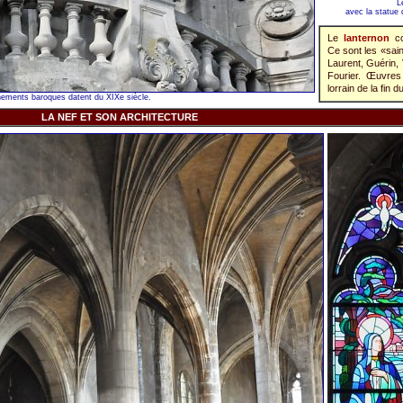
L
avec la statue 
Le
lanternon
co
Ce sont les «sai
Laurent, Guérin, 
Fourier. Œuvre
lorrain de la fin d
rnements baroques datent du XIXe siècle.
LA NEF ET SON ARCHITECTURE