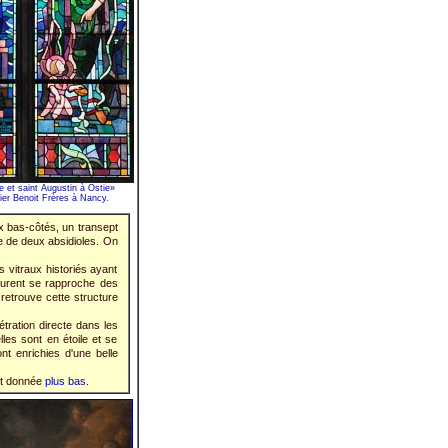
 et saint Augustin à Ostie»
elier Benoit Frères à Nancy.
x bas-côtés, un transept
e de deux absidioles. On
s vitraux historiés ayant
Laurent se rapproche des
 retrouve cette structure
tration directe dans les
lles sont en étoile et se
t enrichies d'une belle
est donnée
plus bas
.