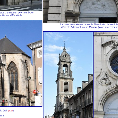
colas Jennesson (XVIIIe siècle).
utés au XIXe siècle.
La porte centrale est ornée de l'inscription latine tiré
«Pavete Ad Sanctuarium Meum» (Vous révérerez mo
le (voir
plan
).
-»»»