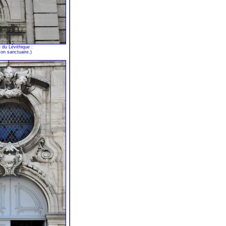
e du Lévithique :
n sanctuaire.)