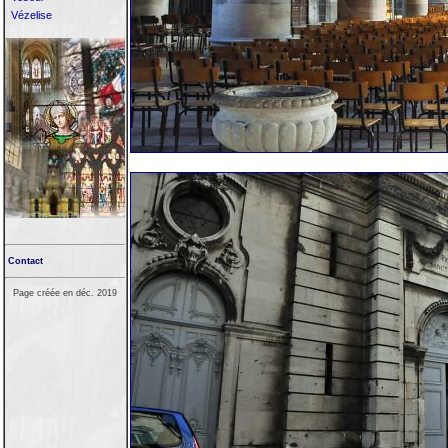
Vézelise
Contact
Page créée en déc. 2019