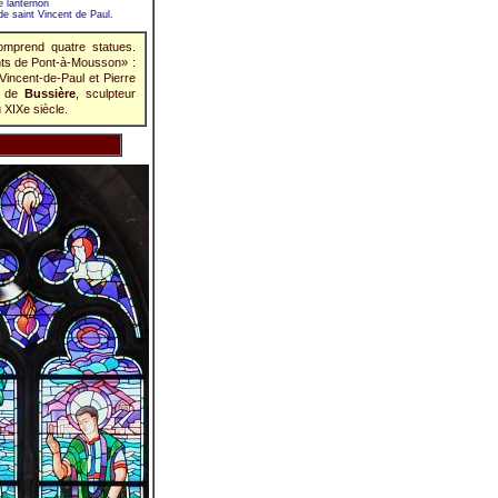
e lanternon
de saint Vincent de Paul.
mprend quatre statues.
nts de Pont-à-Mousson» :
Vincent-de-Paul et Pierre
s de
Bussière
, sculpteur
u XIXe siècle.