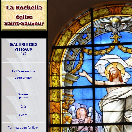
GALERIE DES
VITRAUX
1/2
La Résurrection
L'Ascension
Vitraux
pages
1
2
suiv»
Fermez cette fenêtre