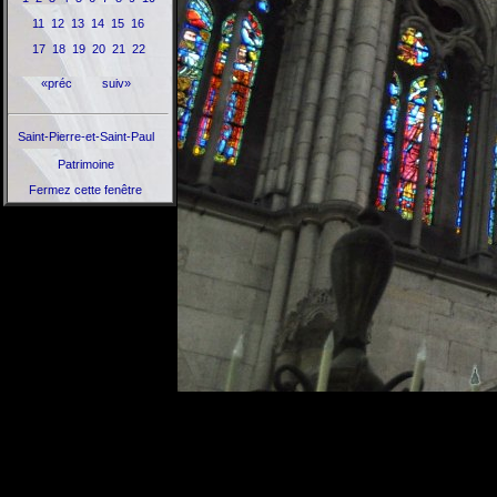
11
12
13
14
15
16
17
18
19
20
21
22
«préc
suiv»
Saint-Pierre-et-Saint-Paul
Patrimoine
Fermez cette fenêtre