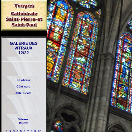
GALERIE DES
VITRAUX
12/22
Le chœur
Côté nord
XIIIe siècle
Vitraux
pages
1
2
3
4
5
6
7
8
9
10