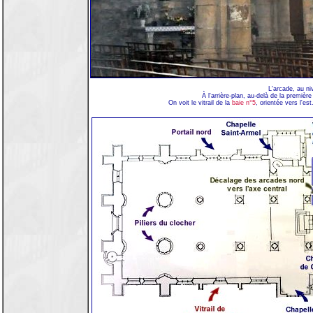
L'arcade, au ni
À l'arrière-plan, au-delà de la premièr
On voit le vitrail de la
baie n°5
, orientée vers l'es