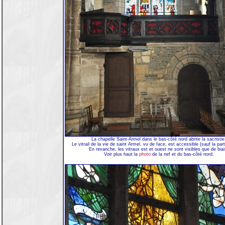
La chapelle Saint-Armel dans le bas-côté nord abrite la sacristie
Le vitrail de la vie de saint Armel, vu de face, est accessible (sauf la par
En revanche, les vitraux est et ouest ne sont visibles que de biai
Voir plus haut la
photo
de la nef et du bas-côté nord.