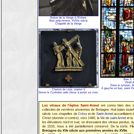
Statue de la Vierge à l'Enfant.
Bois polychrome, XVIIIe siècle
Chapelle de la Vierge
Baie 3, 
Vitrail
Dans le tympan, ill
À gauche en bas, saint Pa
Chemin de croix, station V
Simon le Cyrénéen aide Jésus à porter sa croix.
Les vitraux de l'église Saint-Armel
ont connu bien des mal
collection de verrières anciennes de Bretagne. Huit baies toutefo
siècle. Les chapelles de
Crévy
et de
Saint-Armel
accueillaient 
Christ (donnée ci-contre)
,
vers 1480, la
Vie de saint Armel
et la
les élévations nord et sud, se dressaient des vitraux perdus, 
de 1533, nous a été partiellement conservé. De la sorte,
l'
Bretagne du XVe siècle aux premières années du XVIIe
.