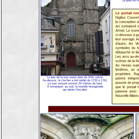
(à gauche) e
Le portail no
l'église. Couver
la conception a
arc surbaissé s
Armel. Le trum
ci-dessous à ga
leur ouvrage. 
d'autre, les V
symboles du M
débauché et lâ
Les arcs au-des
scènes de la Nat
Au niveau supé
fenêtres, on a
prophètes. Ra
Le bas de la tour ouest date du XVIe siècle.
païens intégré
Au-dessus, le clocher a été rebâti de 1733 à 1741.
pouvoir de prop
La tour mesure environ 33 mètres de haut.
À remarquer, au sud, la tourelle hexagonale
que le portail 
qui abrite l'escalier.
païenne avec l
Nouvelle Allianc