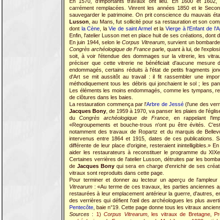
En 1570, d'importants travaux ont lieu. En 1600 et 1602, 
carrément remplacées. Vinrent les années 1850 et le Seco
sauvegarder le patrimoine. On prit conscience du mauvais état 
Lusson
, au Mans, fut sollicité pour sa restauration et son co
dont
la Cène
, la
Vie de saint Armel
et la
Vierge à l'Enfant de l
Enfin, l'atelier Lusson met en place huit de ses créations, dont
En juin 1944, selon le
Corpus Vitrearum
, survient un bombardeme
Congrès archéologique de France
parle, quant à lui, de l'explo
soit, à voir l'étendue des dommages sur la vitrerie, les vitr
préciser que cette vitrerie ne bénéficiait d'aucune mesure 
endommagés, certains réduits à l'état de petits fragments jon
d'Art se mit aussitôt au travail : il fit rassembler une imp
méthodiquement tous les débris qui jonchaient le sol ; les p
Les éléments les moins endommagés, comme les tympans, rest
de clôtures dans les baies.
La restauration commença par l'
Arbre de Jessé
(l'une des verr
Jacques Bony
, de 1959 à 1970, va panser les plaies de l'égli
du
Congrès archéologique de France
, en rappelant l'i
«Regroupements et bouche-trous n'ont pu être évités. C'est
notamment des travaux de Ropartz et du marquis de Bellevue
intervenus entre 1864 et 1915, dates de ces publications.
différente de leur place d'origine, resteraient inintelligibles.» 
aider les restaurateurs à reconstituer le programme du XIXe 
Certaines verrières de l'atelier Lusson, détruites par les bomb
de
Jacques Bony
qui sera en charge d'enrichir de ses créa
vitraux sont reproduits dans cette page.
Pour terminer et donner au lecteur un aperçu de l'ampleur 
Vitrearum
: «Au terme de ces travaux, les parties anciennes a
restaurées à leur emplacement antérieur la guerre, d'autres, e
des verrières qui défient l'œil des archéologues les plus aver
Pentecôte
, baie n°19. Cette page donne tous les vitraux ancien
Sources
:
1)
Corpus Vitrearum
, les vitraux de Bretagne, 