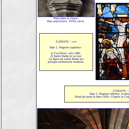
Piéta dans le chœur.
Bois polychrome, XVIIIe siècle.
À DROITE ---»»»
Baie 1, Registre supérieur :
1) Crucifixion, vers 1480 ;
2) Sainte Barbe et sa tour.
La figure de sainte Barbe est
presque entièrement moderne.
À DROITE --
Baie 1, Registre inférieur, la do
Vitrail qui porte la date «160». D'après le
Cor