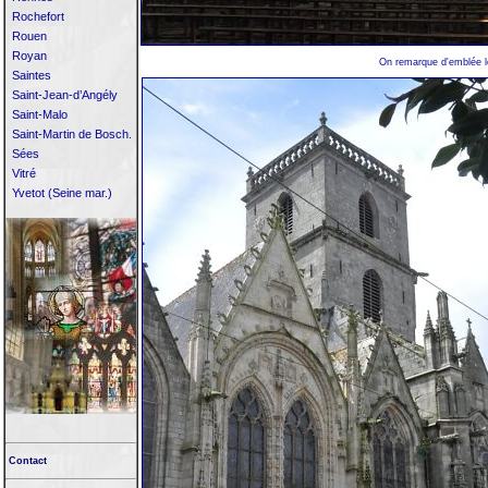
Rochefort
Rouen
Royan
On remarque d'emblée le
Saintes
Saint-Jean-d’Angély
Saint-Malo
Saint-Martin de Bosch.
Sées
Vitré
Yvetot (Seine mar.)
Contact