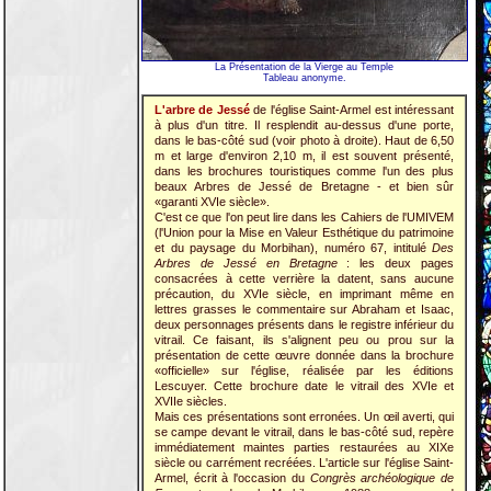
La Présentation de la Vierge au Temple
Tableau anonyme.
L'arbre de Jessé
de l'église Saint-Armel est intéressant
à plus d'un titre. Il resplendit au-dessus d'une porte,
dans le bas-côté sud (voir photo à droite). Haut de 6,50
m et large d'environ 2,10 m, il est souvent présenté,
dans les brochures touristiques comme l'un des plus
beaux Arbres de Jessé de Bretagne - et bien sûr
«garanti XVIe siècle».
C'est ce que l'on peut lire dans les Cahiers de l'UMIVEM
(l'Union pour la Mise en Valeur Esthétique du patrimoine
et du paysage du Morbihan), numéro 67, intitulé
Des
Arbres de Jessé en Bretagne
: les deux pages
consacrées à cette verrière la datent, sans aucune
précaution, du XVIe siècle, en imprimant même en
lettres grasses le commentaire sur Abraham et Isaac,
deux personnages présents dans le registre inférieur du
vitrail. Ce faisant, ils s'alignent peu ou prou sur la
présentation de cette œuvre donnée dans la brochure
«officielle» sur l'église, réalisée par les éditions
Lescuyer. Cette brochure date le vitrail des XVIe et
XVIIe siècles.
Mais ces présentations sont erronées. Un œil averti, qui
se campe devant le vitrail, dans le bas-côté sud, repère
immédiatement maintes parties restaurées au XIXe
siècle ou carrément recréées. L'article sur l'église Saint-
Armel, écrit à l'occasion du
Congrès archéologique de