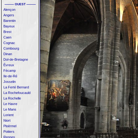
——— OUEST ———
Alençon
Angers
Barentin
Bayeux
Brest
Caen
Cognac
Combourg
Dinan
Dol-de-Bretagne
Évreux
Fécamp
Ile-de-Ré
Josselin
La Ferté Bernard
La Rochefoucauld
La Rochelle
Le Havre
Le Mans
Lorient
Niort
Ploërmel
Poitiers
Rennes