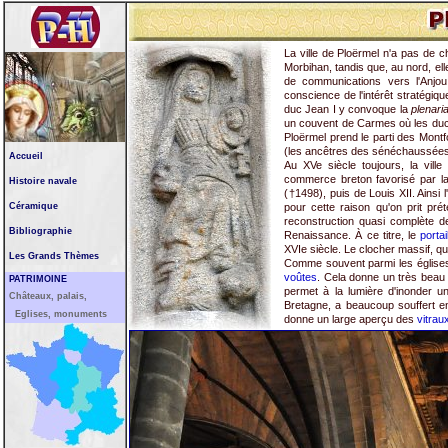
La ville de Ploërmel n'a pas de c
Morbihan, tandis que, au nord, el
de communications vers l'Anjou
conscience de l'intérêt stratégiqu
duc Jean I y convoque la
plenari
un couvent de Carmes où les ducs
Ploërmel prend le parti des Montfor
(les ancêtres des sénéchaussées) 
Accueil
Au XVe siècle toujours, la vill
commerce breton favorisé par la 
Histoire navale
(†1498), puis de Louis XII. Ains
Céramique
pour cette raison qu'on prit pré
reconstruction quasi complète de
Bibliographie
Renaissance. À ce titre, le
portai
XVIe siècle. Le clocher massif, qua
Les Grands Thèmes
Comme souvent parmi les églises b
voûtes
. Cela donne un très beau 
PATRIMOINE
permet à la lumière d'inonder 
Châteaux, palais,
Bretagne, a beaucoup souffert e
Eglises, monuments
donne un large aperçu des
vitrau