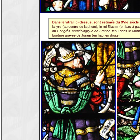
Dans le vitrail ci-dessus, sont estimés du XVIe siècle
la lyre (au centre de la photo), le roi Éliacim (en bas à gau
du
Congrès archéologique de France
tenu dans le Morbi
bordure gravée de Joram (en haut en droite).