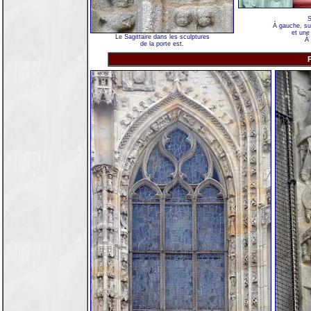
S
À gauche, su
et une
Le Sagittaire dans les sculptures
À 
de la porte est.