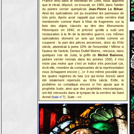
France
tenu dans le Morbihan en 1988, nous apprend
que le vitrail, déposé, se trouvait, en 1984, dans l'atelier
du peintre verrier quimpérois
Jean-Pierre Le Bihan
.
Ainsi les spécialistes ont pu examiner les panneaux de
très près. Après avoir rappelé que cette verrière était
mentionnée comme étant à l'état de fragments sur la
liste des objets classés au titre des Monuments
Historiques en 1840, et précisé qu'elle a subi une
restauration à la fin de la dernière guerre, ces mêmes
spécialistes donnent un avis qui tombe comme un
couperet : la part des pièces anciennes, donc du XVIe
siècle, atteindrait à peine 10% de l'ensemble ! Même si
l'auteur de l'article, Denise Dufief-Moirez, retrouve, dans
quelques rois de Juda, la griffe de
Michel Baïonne
,
peintre verrier rennais dans les années 1550, il n'en
reste pas moins que c'est un indice très ponctuel car,
écrit-elle, «nombre de composantes de la représentation
nous échappent encore (...)» Il est même possible que
les quatre registres du bas (ce qui inclut Jessé) aient
été totalement repensés au XIXe siècle. Enfin, le
problème se complique encore si l'on ajoute que le
prophète Isaïe, ainsi que des prophéties messianiques,
ont été retrouvés dans le tympan de la verrière de Saint
Armel (
baie n°7
).
Suite
--»»