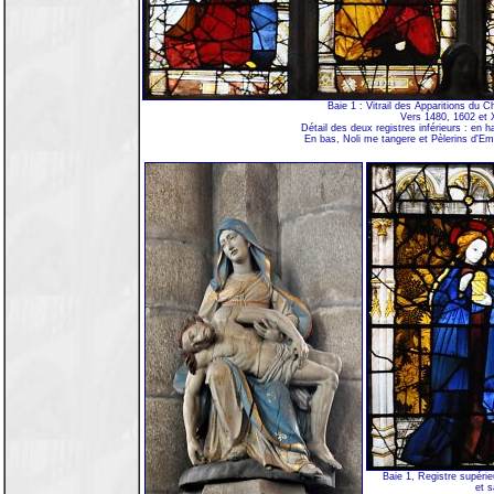
Baie 1 : Vitrail des Apparitions du C
Vers 1480, 1602 et 
Détail des deux registres inférieurs : en 
En bas, Noli me tangere et Pèlerins d'E
Baie 1, Registre supérie
et s