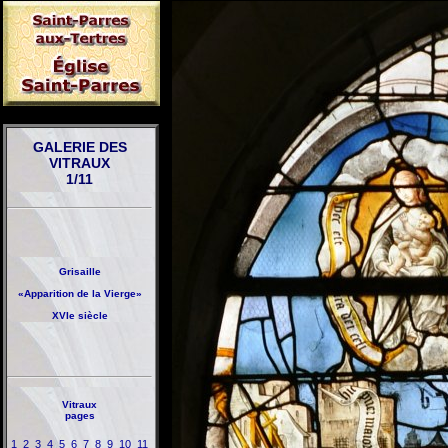
GALERIE DES
VITRAUX
1/11
Grisaille
«Apparition de la Vierge»
XVIe siècle
Vitraux
pages
1
2
3
4
5
6
7
8
9
10
11