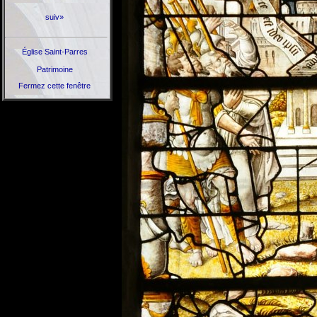
suiv»
Église Saint-Parres
Patrimoine
Fermez cette fenêtre