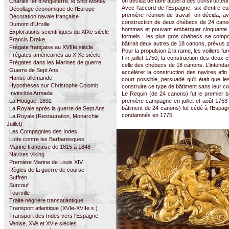
on décida de faire appel à des constructeurs
Charles Ier d'Angleterre, le Ship Money
Avec l'accord de l'Espagne, six d'entre eux 
Décollage économique de l'Europe
première réunion de travail, on décida, av
Décoration navale française
construction de deux chébecs de 24 cano
Dumont d'Urville
hommes et pouvant embarquer cinquante à 
Explorations scientifiques du XIXe siècle
formels : les plus gros chébecs se compo
Francis Drake
bâtirait deux autres de 18 canons, prévus 
Frégate française au XVIIIe siècle
Pour la propulsion à la rame, les voiliers 
Frégates américaines au XIXe siècle
Fin juillet 1750, la construction des de
Frégates dans les Marines de guerre
celle des chébecs de 18 canons. L'intendant 
Guerre de Sept Ans
accélérer la construction des navires afin
Hanse allemande
court possible, persuadé qu'il était que le
Hypothèses sur Christophe Colomb
construire ce type de bâtiment sans leur c
Invincible Armada
Le Requin (de 24 canons) fut le premier bâ
La Hougue, 1692
première campagne en juillet et août 1753
bâtiment de 24 canons) fut cédé à l'Espag
La Royale après la guerre de Sept Ans
condamnés en 1775.
La Royale (Restauration, Monarchie
Juillet)
Les Compagnies des Indes
Lutte contre les Barbaresques
Marine française de 1815 à 1848
Navires viking
Première Marine de Louis XIV
Règles de la guerre de course
Suffren
Surcouf
Tourville
Traite négrière transatlantique
Transport atlantique (XVIe-XVIIe s.)
Transport des Indes vers l'Espagne
Venise, XVe et XVIe siècles