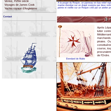
Venise, XVIIIe siècle
A la poupe du Requin, un panneau en bas-relief re
Voyages de James Cook
marine étendue sur un drapé soutenu par deux sirè
peinte et vieillie sur un Requin créé par un atelier p
Yachts royaux d'Angleterre
Contact
Après Lépan
lutter cont
Méditerrané
marchands 
pirates. O
constituère
course, to
procuraient
de l'Ordre.
Etendard de Malte