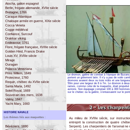
Atocha, galion espagnol
Berlin, frégate allemande, XVIIe siècle
Bretagne, 1766
Caraque Atlantique
Chaloupe armée en guerre, XIXe siècle
Cocca Veneta
Cogge médiéval
Confiance, Surcouf
Drakkar viking
Endeavour, 1761
Flore, frégate française, XVIIIe siècle
Golden Hind, Francis Drake
Louis XV, XVIIIe siècle
Mirage
Ouragan
Polacca Veneziana
Prins Willem, 1649
Le dromon, galère de combat à l'époque de Byzan
Protecteur, 1760
portent un gréement latin. Il n'y a pas de voile car
dromons avaient deux ou trois mâts et une longueur
Requin, chébec du XVIIe siècle
50m pour une largeur de 6 à 7m. Le dromon à deux
Santa Maria, 1492
rames, comme celui de la maquette, était propulsé 
avirons. Son équipage comptait 100 à 300 homme
Soleil Royal, 1669
sur le chebec ou la galère, s'entassaient sur le pont
Souverain des mers, 1638
Valmy, 1847
Yacht Mary, 1660
HISTOIRE NAVALE
Les thèmes liés aux maquettes :
Au milieu de XVIIIe siècle, sur instruct
entreprit la construction de quatre chébe
Bévéziers, 1690
Serpent). Les charpentiers de l'arsenal ne m