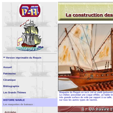
** Version imprimable du Requin
Accueil
Patrimoine
Céramique
Bibliographie
Maquette du Requin en teck ciré et vieilli (présenté
Les Grands Thèmes
Le chébec possédait une coque effilée, un faible tir
très grande surface de voile par rapport à sa taille
sur tous les autres types de navires.
HISTOIRE NAVALE
Les maquettes de bateaux :
Astrolabe