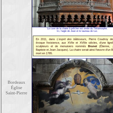
La cuve de la chaire à prêcher est ornée du Tétramorphe.
Ici, l'aigle de Jean et le taureau de Luc.
En 2011, dans
L'esprit des bâtisseurs
, Pierre Coudroy de 
évoque l'existence, aux XVIIe et XVIIIe siècles, d'une lign
sculpteurs et de menuisiers nommés
Brunet
(Étienne, 
Baptiste et Jean-Jacques). La chaire serait ainsi l'œuvre d'un 
mort en 1785.
Bordeaux
Église
Saint-Pierre