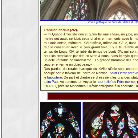
Voûte gothique de l'abside, début du X
L'ancien chœur (2/2).
---»» Quand il n'existe rien et qu'on fait une chaire, un jubé, 
mettre cet autel, ce jubé, cette chaire, en harmonie avec le 
tout cela existe, même du XVIIe siècle, même du XVIIIe, dans un 
faut le conserver avec le plus grand soin. Il y a tel retable d
temps de Louis XIV, tel jubé du temps de Louis XV, qui sont 
pour les remplacer par des œuvres à nous, dans le style que
un acte véritable de vandalisme... La grande harmonie des chos
œuvre renferme un objet beau.»
Des parties du retable baroque du XVIIe siècle sont encore vi
occupé par le tableau de Pierre de Nantiac,
Saint Pierre receva
le
baptistère
. De part et d'autre se dressaient les grandes st
saint Paul
. Au sommet, on voyait le
haut-relief du Père éternel
,
En 1861, précise Marionneau, il était entreposé à la sacristie ; u