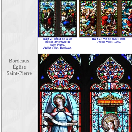
Baie 3
: début de la vie
Baie 1
: Vie de saint Pierre.
néotestamentaire de
Atelier Villiet, 1862.
saint Pierre.
Atelier Villiet, Bordeaux.
Bordeaux
Église
Saint-Pierre