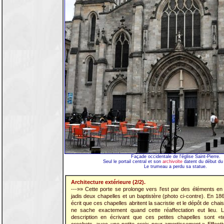
Façade occidentale de l'église Saint-Pierre.
Seul le portail central et son
archivolte
datent du début du 
Le trumeau a perdu sa statue.
Architecture extérieure (2/2).
---»» Cette porte se prolonge vers l'est par des éléments en s
jadis deux chapelles et un baptistère (photo ci-contre). En 1
écrit que ces chapelles abritent la sacristie et le dépôt de ch
ne sache exactement quand cette réaffectation eut lieu. L
description en écrivant que ces petites chapelles sont «