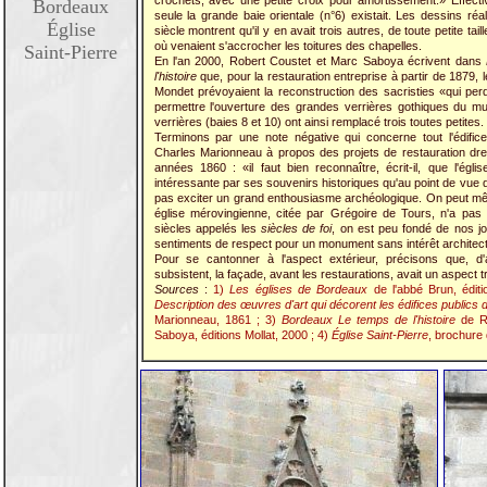
crochets, avec une petite croix pour amortissement.» Effect
Bordeaux
seule la grande baie orientale (n°6) existait. Les dessins ré
Église
siècle montrent qu'il y en avait trois autres, de toute petite tai
où venaient s'accrocher les toitures des chapelles.
Saint-Pierre
En l'an 2000, Robert Coustet et Marc Saboya écrivent dans
l'histoire
que, pour la restauration entreprise à partir de 1879,
Mondet prévoyaient la reconstruction des sacristies «qui perd
permettre l'ouverture des grandes verrières gothiques du 
verrières (baies 8 et 10) ont ainsi remplacé trois toutes petites.
Terminons par une note négative qui concerne tout l'édific
Charles Marionneau à propos des projets de restauration dr
années 1860 : «il faut bien reconnaître, écrit-il, que l'églis
intéressante par ses souvenirs historiques qu'au point de vue de 
pas exciter un grand enthousiasme archéologique. On peut mêm
église mérovingienne, citée par Grégoire de Tours, n'a pas
siècles appelés les
siècles de foi
, on est peu fondé de nos j
sentiments de respect pour un monument sans intérêt architect
Pour se cantonner à l'aspect extérieur, précisons que, d'
subsistent, la façade, avant les restaurations, avait un aspect 
Sources
:
1)
Les églises de Bordeaux
de l'abbé Brun, édit
Description des œuvres d'art qui décorent les édifices publics
Marionneau, 1861 ; 3)
Bordeaux Le temps de l'histoire
de Ro
Saboya, éditions Mollat, 2000 ; 4)
Église Saint-Pierre
, brochure 