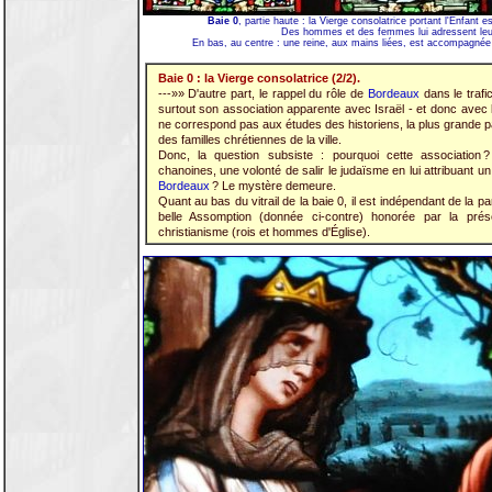
Baie 0
, partie haute : la Vierge consolatrice portant l'Enfant
Des hommes et des femmes lui adressent leur
En bas, au centre : une reine, aux mains liées, est accompagné
Baie 0 : la Vierge consolatrice (2/2).
---»» D'autre part, le rappel du rôle de
Bordeaux
dans le trafic
surtout son association apparente avec Israël - et donc avec l
ne correspond pas aux études des historiens, la plus grande pa
des familles chrétiennes de la ville.
Donc, la question subsiste : pourquoi cette association ?
chanoines, une volonté de salir le judaïsme en lui attribuant un 
Bordeaux
? Le mystère demeure.
Quant au bas du vitrail de la baie 0, il est indépendant de la pa
belle Assomption (donnée ci-contre) honorée par la pré
christianisme (rois et hommes d'Église).