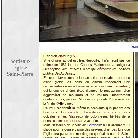
Jadis
L'ancien chœur (1/2).
Bordeaux
Si le chœur actuel est très dépouillé, il n'en était pas de
même en 1861 lorsque Charles Marionneau a rédigé sa
Église
Description des œuvres d'art qui décorent les édifices
Saint-Pierre
publics de Bordeaux
.
En plus d'avoir contre le pan axial un retable couronné
d'une gloire, les pans du chœur recevaient une
remarquable série de boiseries avec colonnes cannelées,
guirlandes de chêne, têtes d'anges, le tout au sein d'un
agglomérat de moulures et de volutes «bizarrement
contournées», précise Marioneau qui date l'ensemble de
la fin du XVIIe siècle.
L'auteur reconnaît lui-même le problème que posent ces
boiseries : leur complète discordance avec les arcades
ogivales et les faisceaux de colonnettes hérités de la
construction de l'abside au XVe siècle.
Mais l'historien de la ville de
Bordeaux
a un argument : il
plaide pour la conservation des œuvres d'art dès lors que
l'église est pauvre en mobilier, ce qui était le cas de Saint-