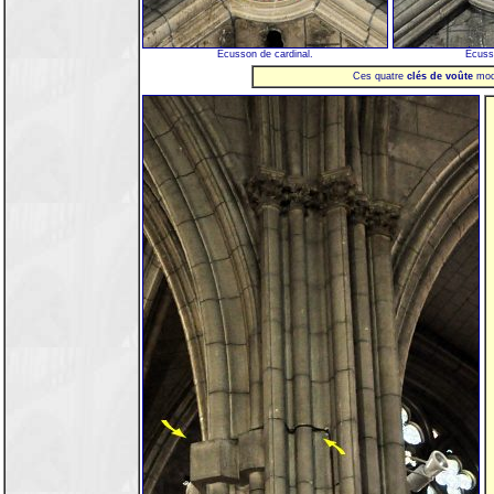
Écusson de cardinal.
Écuss
Ces quatre
clés de voûte
mode