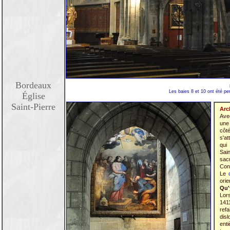
Bordeaux
Les baies 8 et 10 ont été pe
Église
Saint-Pierre
Arch
Avec
une
côt
s'at
qui
Sai
sacr
Con
Le
orie
Qu'
Lors
141
ref
dis
enti