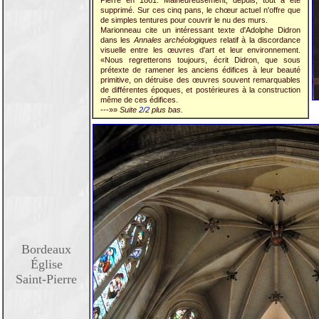
Pierre en 1861. Malheureusement, depuis, tout a été
supprimé. Sur ces cinq pans, le chœur actuel n'offre que
de simples tentures pour couvrir le nu des murs.
Marionneau cite un intéressant texte d'Adolphe Didron
dans les
Annales archéologiques
relatif à la discordance
visuelle entre les œuvres d'art et leur environnement.
«Nous regretterons toujours, écrit Didron, que sous
prétexte de ramener les anciens édifices à leur beauté
primitive, on détruise des œuvres souvent remarquables
de différentes époques, et postérieures à la construction
même de ces édifices.
---»»
Suite
2/2
plus bas.
Bordeaux
Église
Saint-Pierre