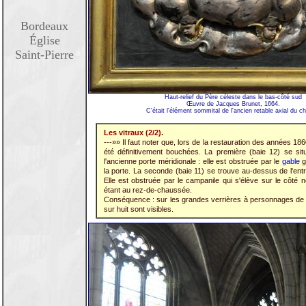
Bordeaux
Église
Saint-Pierre
Haut-relief du Père céleste dans le bas-côté sud
Œuvre de Jacques Brunet, 1664.
C'était l'élément sommital de l'ancien retable axial du c
Les vitraux (2/2).
---»» Il faut noter que, lors de la restauration des années 18
été définitivement bouchées. La première (baie 12) se si
l'ancienne porte méridionale : elle est obstruée par le
gable
g
la porte. La seconde (baie 11) se trouve au-dessus de l'en
Elle est obstruée par le campanile qui s'élève sur le côté n
étant au rez-de-chaussée.
Conséquence : sur les grandes verrières à personnages de l
sur huit sont visibles.