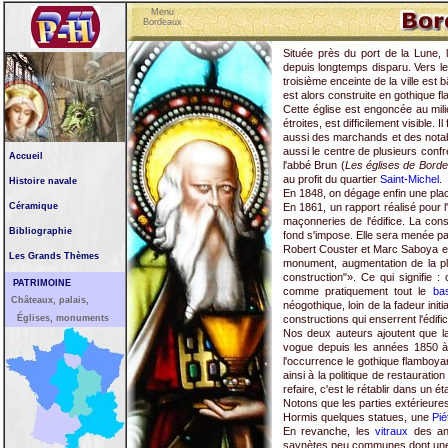
Menu
Bordeaux
Située près du port de la Lune, 
depuis longtemps disparu. Vers le 
troisième enceinte de la ville est 
est alors construite en gothique fl
Cette église est engoncée au mil
étroites, est difficilement visible
aussi des marchands et des notab
aussi le centre de plusieurs confré
Accueil
l'abbé Brun (
Les églises de Bord
au profit du quartier
Saint-Michel
.
Histoire navale
En 1848, on dégage enfin une place
Céramique
En 1861, un rapport réalisé pour l
maçonneries de l'édifice. La cons
Bibliographie
fond s'impose. Elle sera menée pa
Robert Couster et Marc Saboya en
Les Grands Thèmes
monument, augmentation de la pla
construction"». Ce qui signifie :
PATRIMOINE
comme pratiquement tout le
ba
Châteaux, palais,
néogothique, loin de la fadeur init
Églises, monuments
constructions qui enserrent l'édif
Nos deux auteurs ajoutent que la 
vogue depuis les années 1850 à pr
l'occurrence le gothique flamboyan
ainsi à la politique de restauration
refaire, c'est le rétablir dans un é
Notons que les parties extérieur
Hormis quelques statues, une
Pié
En revanche, les
vitraux
des ann
saynètes peu communes dont une 