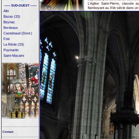
L'église Saint-Pierre, classée
—— SUD-OUEST ——
flamboyant au XVe siècle dans un q
Albi
Bazas (33)
Beynac
Bordeaux
Castelnaud (Dord.)
Foix
La Réole (33)
Puymartin
Saint-Macaire
Contact