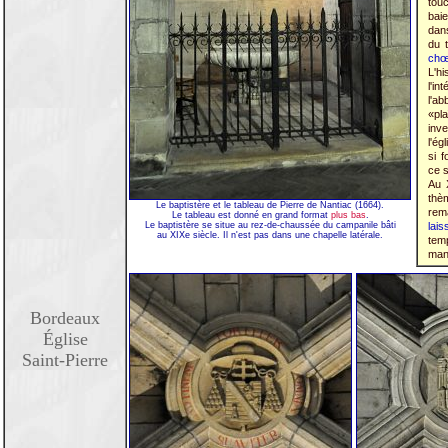
tou
bai
dan
du 
chœ
L'hi
l'in
l'ab
«pla
inv
l'ég
si f
ce 
Au 
thè
Le baptistère et le tableau de Pierre de Nantiac (1664).
rem
Le tableau est donné en grand format
plus bas
.
Le baptistère se situe au rez-de-chaussée du campanile bâti
lais
au XIXe siècle. Il n'est pas dans une chapelle latérale.
tem
manq
Bordeaux
Église
Saint-Pierre