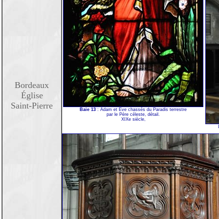
Bordeaux
Église
Saint-Pierre
Baie 13
: Adam et Ève chassés du Paradis terrestre
par le Père céleste, détail.
XIXe siècle,