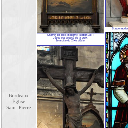
Statue modern
Chemin de croix moderne, station XIII :
Jésus est déposé de la croix.
2e moitié du XIXe siècle.
Bordeaux
Église
Saint-Pierre