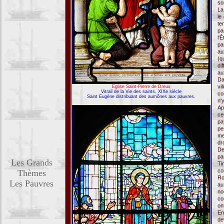
so
La
le
te
pa
l'
pa
au
(q
di
au
Da
vi
Église Saint-Pierre de Dreux
Vitrail de la Vie des saints, XIXe siècle
co
Saint Eugène distribuant des aumônes aux pauvres.
n'
Ap
ce
pa
pe
me
dr
De
pa
Les Grands
Ti
co
Thèmes
Ro
Les Pauvres
au
no
co
on
En
de