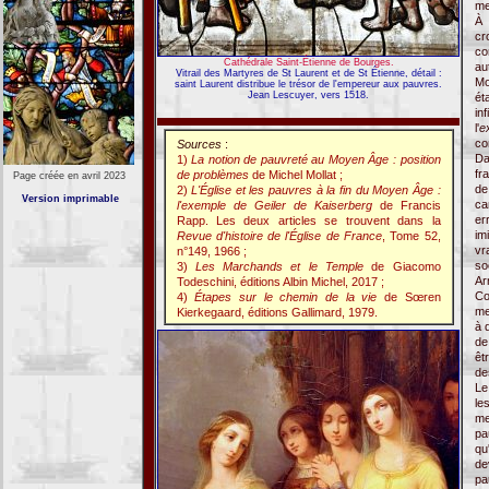
me
À 
cr
co
Cathédrale Saint-Étienne de Bourges.
au
Vitrail des Martyres de St Laurent et de St Étienne, détail :
Mo
saint Laurent distribue le trésor de l'empereur aux pauvres.
Jean Lescuyer, vers 1518.
ét
in
l'
e
co
Sources
:
Da
1)
La notion de pauvreté au Moyen Âge : position
fr
de problèmes
de Michel Mollat ;
Page créée en avril 2023
de
2)
L'Église et les pauvres à la fin du Moyen Âge :
Version imprimable
ca
l'exemple de Geiler de Kaiserberg
de Francis
er
Rapp. Les deux articles se trouvent dans la
im
Revue d'histoire de l'Église de France
, Tome 52,
vr
n°149, 1966 ;
so
3)
Les Marchands et le Temple
de Giacomo
Ar
Todeschini, éditions Albin Michel, 2017 ;
Co
4)
Étapes sur le chemin de la vie
de Sœren
me
Kierkegaard, éditions Gallimard, 1979.
à 
de
êt
de
Le
le
me
pa
qu
de
pa