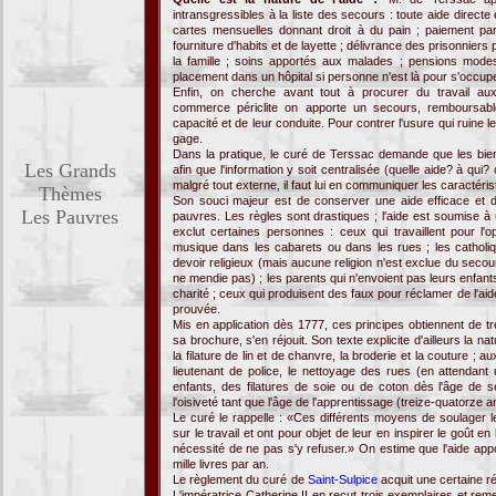
intransgressibles à la liste des secours : toute aide directe
cartes mensuelles donnant droit à du pain ; paiement parti
fourniture d'habits et de layette ; délivrance des prisonniers 
la famille ; soins apportés aux malades ; pensions mode
placement dans un hôpital si personne n'est là pour s'occup
Enfin, on cherche avant tout à procurer du travail a
commerce périclite on apporte un secours, remboursabl
capacité et de leur conduite. Pour contrer l'usure qui ruine l
gage.
Dans la pratique, le curé de Terssac demande que les bie
Les Grands
afin que l'information y soit centralisée (quelle aide? à qui?
malgré tout externe, il faut lui en communiquer les caractéris
Thèmes
Son souci majeur est de conserver une aide efficace et 
Les Pauvres
pauvres. Les règles sont drastiques ; l'aide est soumise à
exclut certaines personnes : ceux qui travaillent pour l'
musique dans les cabarets ou dans les rues ; les catholi
devoir religieux (mais aucune religion n'est exclue du secou
ne mendie pas) ; les parents qui n'envoient pas leurs enfa
charité ; ceux qui produisent des faux pour réclamer de l'aid
prouvée.
Mis en application dès 1777, ces principes obtiennent de tr
sa brochure, s'en réjouit. Son texte explicite d'ailleurs la na
la filature de lin et de chanvre, la broderie et la couture 
lieutenant de police, le nettoyage des rues (en attendant un
enfants, des filatures de soie ou de coton dès l'âge de 
l'oisiveté tant que l'âge de l'apprentissage (treize-quatorze an
Le curé le rappelle : «Ces différents moyens de soulager l
sur le travail et ont pour objet de leur en inspirer le goût en
nécessité de ne pas s'y refuser.» On estime que l'aide appor
mille livres par an.
Le règlement du curé de
Saint-Sulpice
acquit une certaine ré
L'impératrice Catherine II en reçut trois exemplaires et re