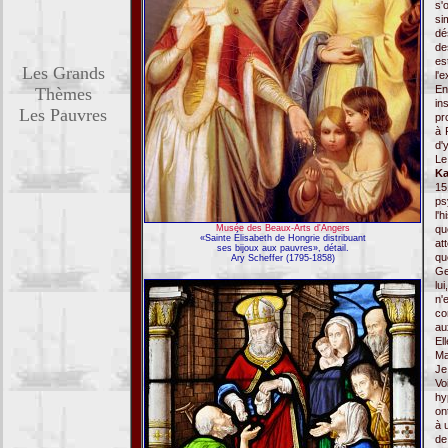
s'
si
dé
de
es
Les Grands
l'
En
Thèmes
in
Les Pauvres
pr
à 
d'
Le
Ka
15
ps
l'
Musée des Beaux-Arts d'Angers
qu
«Sainte Élisabeth de Hongrie distribuant
at
ses bijoux aux pauvres», détail.
qu
Ary Scheffer (1795-1858)
Ge
lu
n'
co
au
El
Ma
Je
Vo
hy
on
à 
de