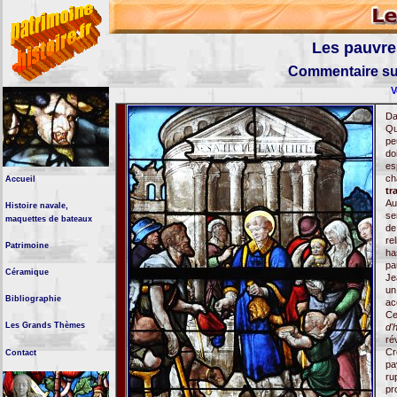
Les pauvre
Commentaire sur
V
Da
Qu
pe
do
es
ch
Accueil
tr
Au
Histoire navale,
se
maquettes de bateaux
de
re
Patrimoine
ha
pa
Céramique
Je
un
Bibliographie
ac
Ce
Les Grands Thèmes
d'
ré
Cr
Contact
pa
ru
pr