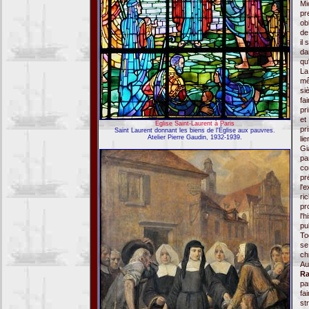
Mi
pr
ob
de
il
da
qu'
La
mê
si
fa
pr
et
Église Saint-Laurent à Paris
pr
Saint Laurent donnant les biens de l'Église aux pauvres.
Atelier Pierre Gaudin, 1932-1939.
li
Gi
pa
co
pr
l'
ri
pr
l'
pu
To
se
ch
Au
Ra
pa
fa
st