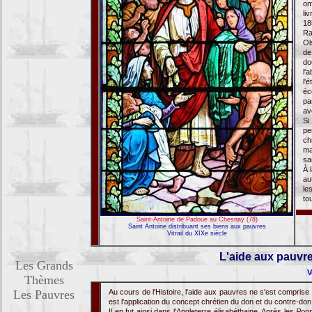
om
li
18
Ra
Ol
de
do
l'
l'
éc
pa
av
Si
pe
ch
ma
sa
À 
au
le
to
Saint-Antoine de Padoue au Chesnay (78)
Saint Antoine distribuant ses biens aux pauvres
Vitrail du XIXe siècle
L'aide aux pauvres
Les Grands
V
Thèmes
Les Pauvres
Au cours de l'Histoire, l'aide aux pauvres ne s'est comprise
est l'application du concept chrétien du don et du contre-don
Il en fut ainsi dans l'Angleterre élisabéthaine. Après les
Poo