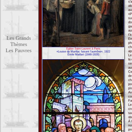
s'
al
au
«P
su
do
ga
au
t'
Les Grands
En
ph
Thèmes
ch
Église Saint-Laurent à Paris
Les Pauvres
ap
«Louise de Marillac faisant l'aumône», 1922
Émile Maillart (1846-1926)
Le
la
se
au
Ce
d
ch
po
pr
Av
co
Fa
Le
cr
sa
œu
À 
no
pr