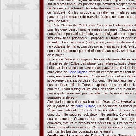
sur la répression et les punitions qui devaient frapper mend
mit l'accent sur le travail : les villes devaient offrir des em
de l'oisiveté. On les occupa à travailler les matières p
pauvres qui refusaient de travailler étaient mis dans une pr
taxe,
the rates
.
En 1597, l'
Act for the Relief of the Poor
posa les fondations d
pour les deux cent cinquante années suivantes. Chaque par
déclarée responsable de l'aide, avec désignation de superv
ses deux axes principaux : proposer du travail et aider 
travailler. Avec sanctions (fouet, galère, voire pendaison 
ne voulaient rien faire. L'un des points importants était l'exi
cette aide, renforcée par le droit donné aux
parishes
de sais
de la payer.
En France, l'aide aux indigents, laissée à la seule charité, 
ministères de l'Église catholique. Les religieux jugés dig
brillé par leur action en faveur des pauvres et de leur inst
parisienne de
Saint-Sulpice
offre un exemple intéressant de
curé,
monsieur de Terssac
. Arrivé en 1777, celui-ci s'info
la pauvreté dans sa paroisse. Sur cent mille habitants, les
dès le départ, M. de Terssac applique ses principes hum
pauvres, il faut distinguer les vrais des faux, «ceux qui n
parce qu'ils ne veulent pas travailler... et dépensent en un j
semaines entières.»
Ainsi parle le curé dans sa brochure
Ordre d'administratio
de la paroisse de
Saint-Sulpice
, un document essentiel po
l'Église aux indigents, à la veille de la Révolution. Il estime 
donc dix mille pauvres, soit deux mille familles. Concrète
quatre secteurs. Chacun d'entre eux dispose d'un regis
domiciles, mœurs et besoins des nécessiteux. Les prêtres vi
charité prêtent leur concours. On rédige des notes et on se 
point sur les besoins constatés sur le terrain.
Quelle est la nature de l'aide ?
M. de Terssac app