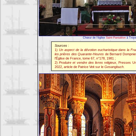
Chœur de l'église
Saint-Pantaléon
à Troye
Sources
:
1)
Un aspect de la dévotion eucharistique dans la Fra
les prières des Quarante-Heures
de Bernard Dompnier,
l'Église de France, tome 67, n°178, 1981 ;
2)
Produire et vendre des livres religieux
, Presses Un
2022, article de Patrice Veit sur le
Gesangbuch
.