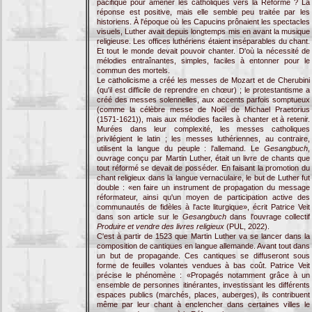
pacifique pour amener les catholiques vers la Réforme ? La
réponse est positive, mais elle semble peu traitée par les
historiens. À l'époque où les Capucins prônaient les spectacles
visuels, Luther avait depuis longtemps mis en avant la musique
religieuse. Les offices luthériens étaient inséparables du chant.
Et tout le monde devait pouvoir chanter. D'où la nécessité de
mélodies entraînantes, simples, faciles à entonner pour le
commun des mortels.
Le catholicisme a créé les messes de Mozart et de Cherubini
(qu'il est difficile de reprendre en chœur) ; le protestantisme a
créé des messes solennelles, aux accents parfois somptueux
(comme la célèbre messe de Noël de Michael Praetorius
(1571-1621)), mais aux mélodies faciles à chanter et à retenir.
Murées dans leur complexité, les messes catholiques
privilégient le latin ; les messes luthériennes, au contraire,
utilisent la langue du peuple : l'allemand. Le
Gesangbuch
,
ouvrage conçu par Martin Luther, était un livre de chants que
tout réformé se devait de posséder. En faisant la promotion du
chant religieux dans la langue vernaculaire, le but de Luther fut
double : «en faire un instrument de propagation du message
réformateur, ainsi qu'un moyen de participation active des
communautés de fidèles à l'acte liturgique», écrit Patrice Veit
dans son article sur le
Gesangbuch
dans l'ouvrage collectif
Produire et vendre des livres religieux
(PUL, 2022).
C'est à partir de 1523 que Martin Luther va se lancer dans la
composition de cantiques en langue allemande. Avant tout dans
un but de propagande. Ces cantiques se diffuseront sous
forme de feuilles volantes vendues à bas coût. Patrice Veit
précise le phénomène : «Propagés notamment grâce à un
ensemble de personnes itinérantes, investissant les différents
espaces publics (marchés, places, auberges), ils contribuent
même par leur chant à enclencher dans certaines villes le