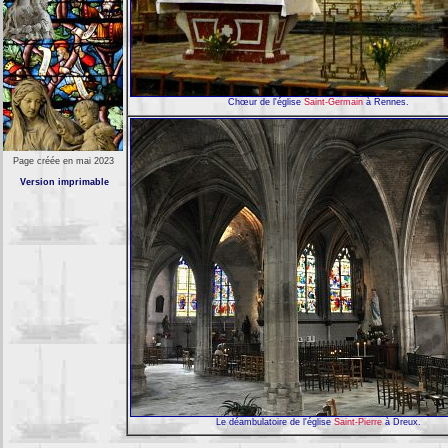
Chœur de l'église
Saint-Germain
à Rennes.
Page créée en mai 2023
Version imprimable
Le déambulatoire de l'église
Saint-Pierre
à Dreux.