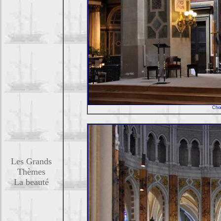
Chœu
Les Grands
Thèmes
La beauté