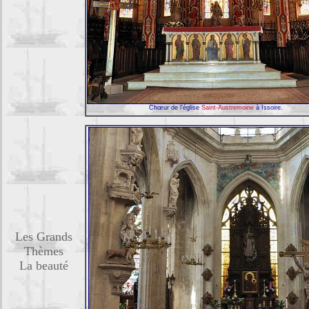
Chœur de l'église
Saint-Austremoine
à Issoire.
Les Grands
Thèmes
La beauté