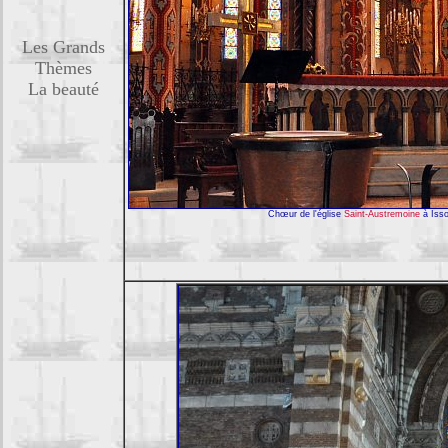
Les Grands
Thèmes
La beauté
Chœur de l'église
Saint-Austremoine
à Isso