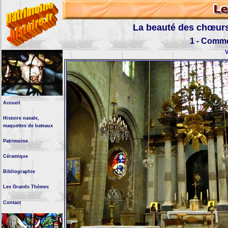
La beauté des chœurs 
1 - Comme
V
Accueil
Histoire navale,
maquettes de bateaux
Patrimoine
Céramique
Bibliographie
Les Grands Thèmes
Contact