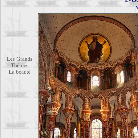
V
Les Grands
Thèmes
La beauté